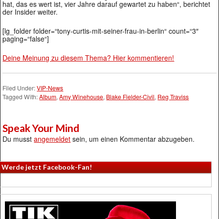
hat, das es wert ist, vier Jahre darauf gewartet zu haben“, berichtet
der Insider weiter.
[lg_folder folder=“tony-curtis-mit-seiner-frau-in-berlin“ count=“3″
paging=“false“]
Deine Meinung zu diesem Thema? Hier kommentieren!
Filed Under:
VIP-News
Tagged With:
Album
,
Amy Winehouse
,
Blake Fielder-Civil
,
Reg Traviss
Speak Your Mind
Du musst
angemeldet
sein, um einen Kommentar abzugeben.
Werde jetzt Facebook-Fan!