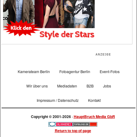
Kamerateam Berlin
Fotoagentur Berlin
Event-Fotos
Wir über uns
Mediadaten
B2B
Jobs
Impressum / Datenschutz
Kontakt
Copyright © 2001-2026 ·
HauptBruch Media GbR
Return to top of page