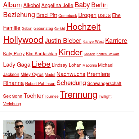
Baby
Album
Berlin
Alkohol
Angelina Jolie
Beziehung
Drogen
Brad Pitt
Ehe
DSDS
Comeback
Hochzeit
Familie
Geburtstag
Geburt
Gericht
Hollywood
Justin Bieber
Karriere
Kanye West
Kinder
Katy Perry
Kim Kardashian
Konzert
Kristen Stewart
Liebe
Lady Gaga
Lindsay Lohan
Michael
Madonna
Premiere
Nachwuchs
Jackson
Miley Cyrus
Model
Scheidung
Rihanna
Schwangerschaft
Robert Pattinson
Trennung
Tochter
Sex
Sohn
Tournee
Twilight
Verlobung