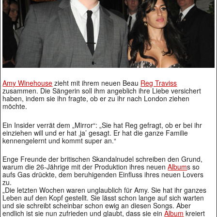
Amy Winehouse
zieht mit ihrem neuen Beau
Reg Traviss
zusammen. Die Sängerin soll ihm angeblich ihre Liebe versichert
haben, indem sie ihn fragte, ob er zu ihr nach London ziehen
möchte.
Ein Insider verrät dem „Mirror“: „Sie hat Reg gefragt, ob er bei ihr
einziehen will und er hat ‚ja’ gesagt. Er hat die ganze Familie
kennengelernt und kommt super an.“
Enge Freunde der britischen Skandalnudel schreiben den Grund,
warum die 26-Jährige mit der Produktion ihres neuen
Album
s so
aufs Gas drückte, dem beruhigenden Einfluss ihres neuen Lovers
zu.
„Die letzten Wochen waren unglaublich für Amy. Sie hat ihr ganzes
Leben auf den Kopf gestellt. Sie lässt schon lange auf sich warten
und sie schreibt scheinbar schon ewig an diesen Songs. Aber
endlich ist sie nun zufrieden und glaubt, dass sie ein
Album
kreiert