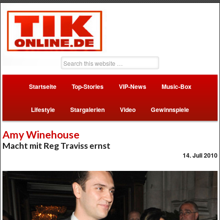
Startseite
Top-Stories
VIP-News
Music-Box
Lifestyle
Stargalerien
Video
Gewinnspiele
Amy Winehouse
Macht mit Reg Traviss ernst
14. Juli 2010