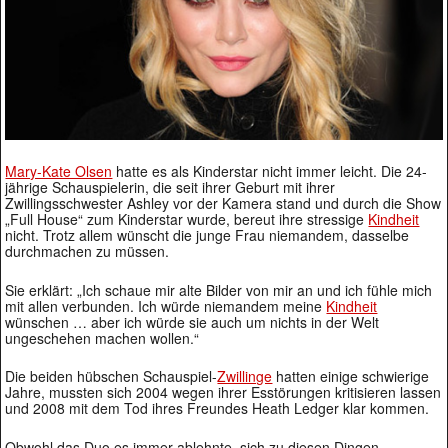
Mary-Kate Olsen
hatte es als Kinderstar nicht immer leicht. Die 24-
jährige Schauspielerin, die seit ihrer Geburt mit ihrer
Zwillingsschwester Ashley vor der Kamera stand und durch die Show
„Full House“ zum Kinderstar wurde, bereut ihre stressige
Kindheit
nicht. Trotz allem wünscht die junge Frau niemandem, dasselbe
durchmachen zu müssen.
Sie erklärt: „Ich schaue mir alte Bilder von mir an und ich fühle mich
mit allen verbunden. Ich würde niemandem meine
Kindheit
wünschen … aber ich würde sie auch um nichts in der Welt
ungeschehen machen wollen.“
Die beiden hübschen Schauspiel-
Zwillinge
hatten einige schwierige
Jahre, mussten sich 2004 wegen ihrer Esstörungen kritisieren lassen
und 2008 mit dem Tod ihres Freundes Heath Ledger klar kommen.
Obwohl das Duo es immer ablehnte, sich zu diesen Dingen