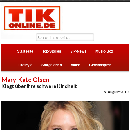
Startseite
Top-Stories
VIP-News
Music-Box
Lifestyle
Stargalerien
Video
Gewinnspiele
Mary-Kate Olsen
Klagt über ihre schwere Kindheit
5. August 2010