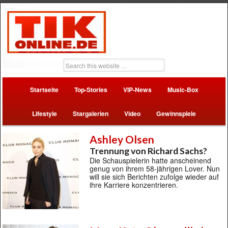
Startseite
Top-Stories
VIP-News
Music-Box
Lifestyle
Stargalerien
Video
Gewinnspiele
Ashley Olsen
Trennung von Richard Sachs?
Die Schauspielerin hatte anscheinend
genug von ihrem 58-jährigen Lover. Nun
will sie sich Berichten zufolge wieder auf
ihre Karriere konzentrieren.