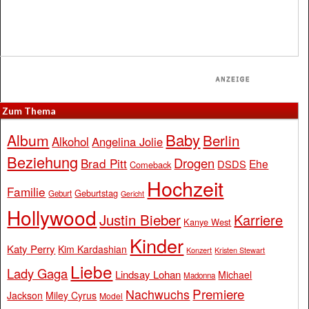
Zum Thema
Baby
Album
Berlin
Alkohol
Angelina Jolie
Beziehung
Drogen
Brad Pitt
Ehe
DSDS
Comeback
Hochzeit
Familie
Geburtstag
Geburt
Gericht
Hollywood
Justin Bieber
Karriere
Kanye West
Kinder
Katy Perry
Kim Kardashian
Konzert
Kristen Stewart
Liebe
Lady Gaga
Lindsay Lohan
Michael
Madonna
Premiere
Nachwuchs
Jackson
Miley Cyrus
Model