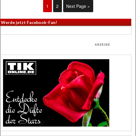
1
2
Next Page »
Werde jetzt Facebook-Fan!