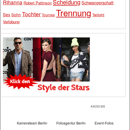
Scheidung
Rihanna
Schwangerschaft
Robert Pattinson
Trennung
Tochter
Sex
Sohn
Tournee
Twilight
Verlobung
Kamerateam Berlin
Fotoagentur Berlin
Event-Fotos