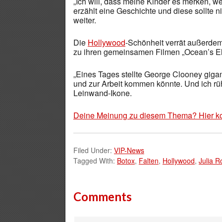
„Ich will, dass meine Kinder es merken, we
erzählt eine Geschichte und diese sollte ni
weiter.
Die
Hollywood
-Schönheit verrät außerde
zu ihren gemeinsamen Filmen „Ocean’s Ele
„Eines Tages stellte George Clooney gigan
und zur Arbeit kommen könnte. Und ich rüh
Leinwand-Ikone.
Deine Meinung zu diesem Thema? Hier k
Filed Under:
VIP-News
Tagged With:
Botox
,
Falten
,
Hollywood
,
Julia R
Comments