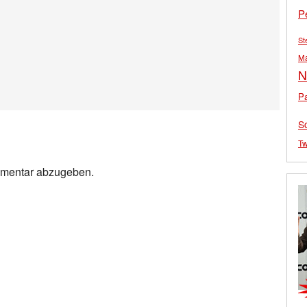
P
St
M
N
Pa
S
Tw
mmentar abzugeben.