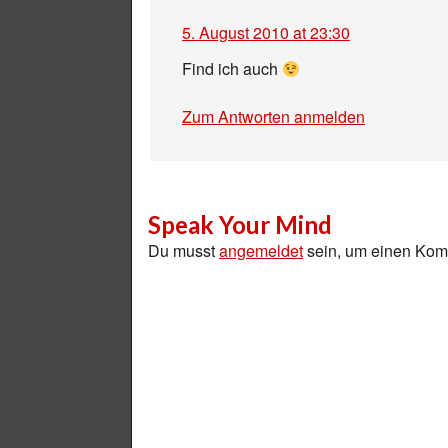
5. August 2010 at 23:30
Find ich auch
Zum Antworten anmelden
Speak Your Mind
Du musst
angemeldet
sein, um einen Ko