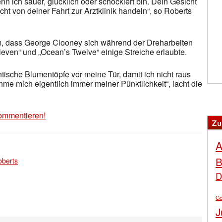
nn ich sauer, glücklich oder schockiert bin. Dein Gesicht
cht von deiner Fahrt zur Arztklinik handeln“, so Roberts
m, dass George Clooney sich während der Dreharbeiten
ven“ und „Ocean’s Twelve“ einige Streiche erlaubte.
tische Blumentöpfe vor meine Tür, damit ich nicht raus
me mich eigentlich immer meiner Pünktlichkeit“, lacht die
ommentieren!
Zu
A
B
oberts
D
Ge
J