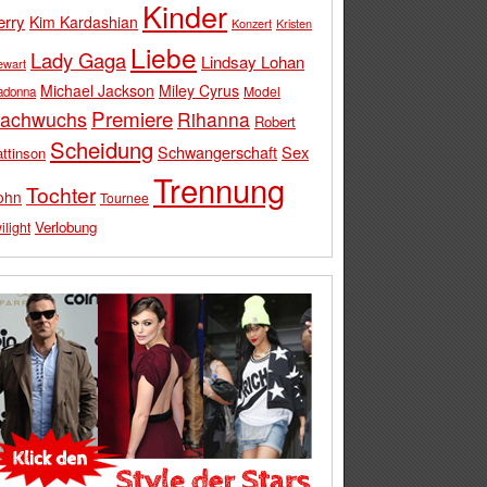
Kinder
erry
Kim Kardashian
Konzert
Kristen
Liebe
Lady Gaga
Lindsay Lohan
ewart
Michael Jackson
Miley Cyrus
Model
adonna
Premiere
achwuchs
Rihanna
Robert
Scheidung
Schwangerschaft
Sex
ttinson
Trennung
Tochter
ohn
Tournee
Verlobung
ilight