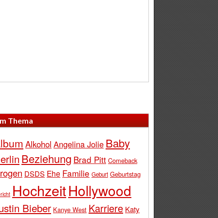
m Thema
Baby
lbum
Alkohol
Angelina Jolie
Beziehung
erlin
Brad Pitt
Comeback
rogen
Familie
Ehe
DSDS
Geburtstag
Geburt
Hochzeit
Hollywood
richt
ustin Bieber
Karriere
Katy
Kanye West