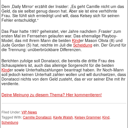
Dem ‚Daily Mirror‘ erzählt der Insider: „Es geht Camille nicht um das
Geld, da sie selbst genug davon hat. Aber sie ist eine verhöhnte
Frau. Sie fühlt sich erniedrigt und will, dass Kelsey sich für seinen
Fehler entschuldigt.“
Das Paar hatte 1997 geheiratet, vier Jahre nachdem ‚Frasier‘ zum
ersten Mal im Fernsehen gelaufen war. Das ehemalige Playboy-
Model, das mit ihrem Mann die beiden
Kind
er Mason Olivia (8) und
Jude Gordan (5) hat, reichte im Juli die
Scheidung
ein. Der Grund für
die Trennung: unüberbrückbare Differenzen.
Berichten zufolge soll Donatacci, die bereits die dritte Frau des
Schauspielers ist, auch das alleinige Sorgerecht für die beiden
Kind
er sowie Unterhaltszahlungen beantragt haben. Ihr Noch-Mann
soll jedoch keinen Unterhalt zahlen wollen und will durchsetzen, dass
Donatacci nichts von dem Geld zusteht, das er vor seiner Ehe mit ihr
verdiente.
Deine Meinung zu diesem Thema? Hier kommentieren!
Filed Under:
VIP-News
Tagged With:
Camille Donatacci
,
Kayte Walsh
,
Kelsey Grammer
,
Kind
,
Scheidung