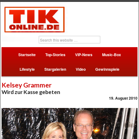
Startseite
Top-Stories
VIP-News
Music-Box
Lifestyle
Stargalerien
Video
Gewinnspiele
Kelsey Grammer
Wird zur Kasse gebeten
19. August 2010