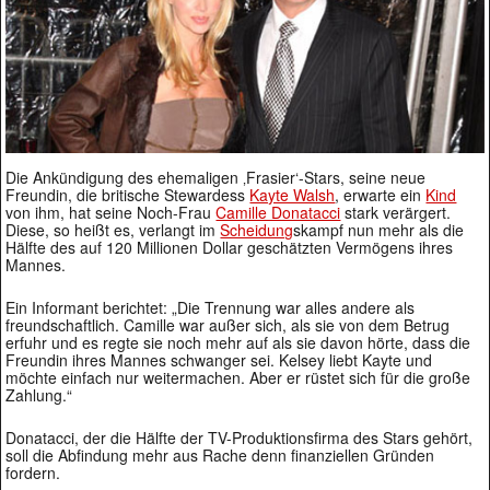
Die Ankündigung des ehemaligen ‚Frasier‘-Stars, seine neue
Freundin, die britische Stewardess
Kayte Walsh
, erwarte ein
Kind
von ihm, hat seine Noch-Frau
Camille Donatacci
stark verärgert.
Diese, so heißt es, verlangt im
Scheidung
skampf nun mehr als die
Hälfte des auf 120 Millionen Dollar geschätzten Vermögens ihres
Mannes.
Ein Informant berichtet: „Die Trennung war alles andere als
freundschaftlich. Camille war außer sich, als sie von dem Betrug
erfuhr und es regte sie noch mehr auf als sie davon hörte, dass die
Freundin ihres Mannes schwanger sei. Kelsey liebt Kayte und
möchte einfach nur weitermachen. Aber er rüstet sich für die große
Zahlung.“
Donatacci, der die Hälfte der TV-Produktionsfirma des Stars gehört,
soll die Abfindung mehr aus Rache denn finanziellen Gründen
fordern.