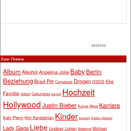
Zum Thema
Baby
Album
Berlin
Alkohol
Angelina Jolie
Beziehung
Drogen
Brad Pitt
Ehe
DSDS
Comeback
Hochzeit
Familie
Geburtstag
Geburt
Gericht
Hollywood
Justin Bieber
Karriere
Kanye West
Kinder
Katy Perry
Kim Kardashian
Konzert
Kristen Stewart
Liebe
Lady Gaga
Lindsay Lohan
Michael
Madonna