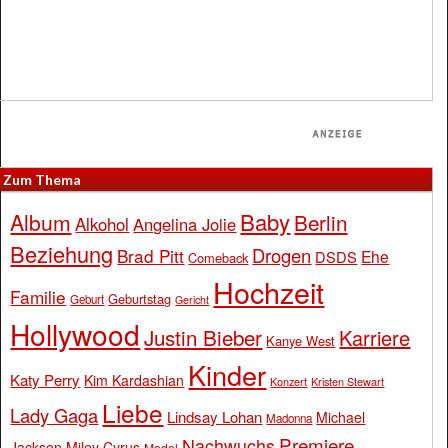
Zum Thema
Baby
Album
Berlin
Alkohol
Angelina Jolie
Beziehung
Drogen
Brad Pitt
Ehe
DSDS
Comeback
Hochzeit
Familie
Geburtstag
Geburt
Gericht
Hollywood
Justin Bieber
Karriere
Kanye West
Kinder
Katy Perry
Kim Kardashian
Konzert
Kristen Stewart
Liebe
Lady Gaga
Lindsay Lohan
Michael
Madonna
Premiere
Nachwuchs
Jackson
Miley Cyrus
Model