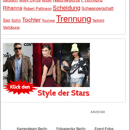
Scheidung
Rihanna
Schwangerschaft
Robert Pattinson
Trennung
Tochter
Sex
Sohn
Tournee
Twilight
Verlobung
Kamerateam Berlin
Fotoagentur Berlin
Event-Fotos