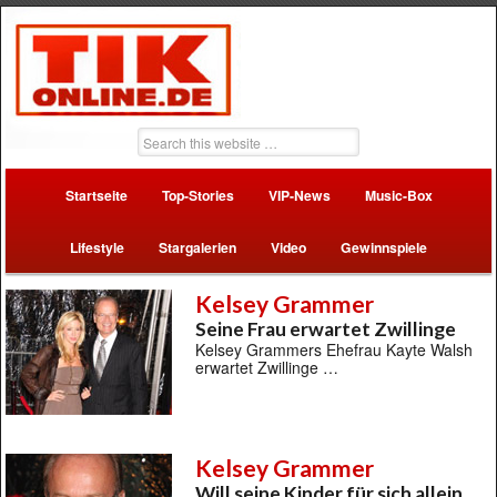
Startseite
Top-Stories
VIP-News
Music-Box
Lifestyle
Stargalerien
Video
Gewinnspiele
Kelsey Grammer
Seine Frau erwartet Zwillinge
Kelsey Grammers Ehefrau Kayte Walsh
erwartet Zwillinge …
Kelsey Grammer
Will seine Kinder für sich allein