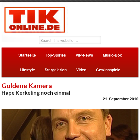
Startseite
Top-Stories
VIP-News
Music-Box
Lifestyle
Stargalerien
Video
Gewinnspiele
Goldene Kamera
Hape Kerkeling noch einmal
21. September 2010