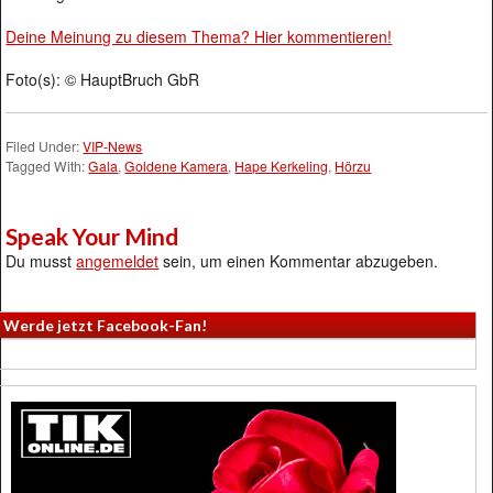
Deine Meinung zu diesem Thema? Hier kommentieren!
Foto(s): © HauptBruch GbR
Filed Under:
VIP-News
Tagged With:
Gala
,
Goldene Kamera
,
Hape Kerkeling
,
Hörzu
Speak Your Mind
Du musst
angemeldet
sein, um einen Kommentar abzugeben.
Werde jetzt Facebook-Fan!