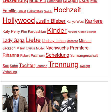
Drogen
Brad Pitt
Ehe
DSDS
Comeback
Hochzeit
Familie
Geburtstag
Geburt
Gericht
Hollywood
Justin Bieber
Karriere
Kanye West
Kinder
Katy Perry
Kim Kardashian
Konzert
Kristen Stewart
Liebe
Lady Gaga
Lindsay Lohan
Michael
Madonna
Premiere
Nachwuchs
Jackson
Miley Cyrus
Model
Scheidung
Rihanna
Schwangerschaft
Robert Pattinson
Trennung
Tochter
Sex
Sohn
Tournee
Twilight
Verlobung