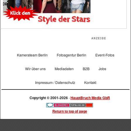
Kamerateam Berlin
Fotoagentur Berlin
Event-Fotos
Wir über uns
Mediadaten
B2B
Jobs
Impressum / Datenschutz
Kontakt
Copyright © 2001-2026 ·
HauptBruch Media GbR
Return to top of page