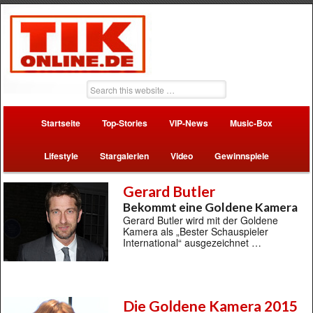
Startseite
Top-Stories
VIP-News
Music-Box
Lifestyle
Stargalerien
Video
Gewinnspiele
Gerard Butler
Bekommt eine Goldene Kamera
Gerard Butler wird mit der Goldene
Kamera als „Bester Schauspieler
International“ ausgezeichnet …
Die Goldene Kamera 2015