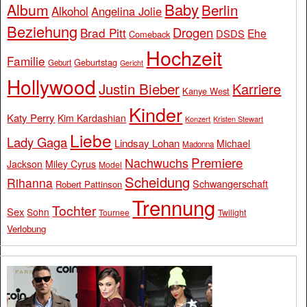
Baby
Album
Berlin
Alkohol
Angelina Jolie
Beziehung
Drogen
Brad Pitt
Ehe
DSDS
Comeback
Hochzeit
Familie
Geburtstag
Geburt
Gericht
Hollywood
Justin Bieber
Karriere
Kanye West
Kinder
Katy Perry
Kim Kardashian
Konzert
Kristen Stewart
Liebe
Lady Gaga
Lindsay Lohan
Michael
Madonna
Premiere
Nachwuchs
Jackson
Miley Cyrus
Model
Scheidung
Rihanna
Schwangerschaft
Robert Pattinson
Trennung
Tochter
Sex
Sohn
Tournee
Twilight
Verlobung