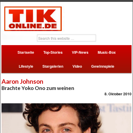
Startseite
Top-Stories
VIP-News
Music-Box
Lifestyle
Stargalerien
Video
Gewinnspiele
Aaron Johnson
Brachte Yoko Ono zum weinen
8. Oktober 2010