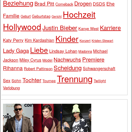
Beziehung
Drogen
Brad Pitt
Ehe
DSDS
Comeback
Hochzeit
Familie
Geburtstag
Geburt
Gericht
Hollywood
Justin Bieber
Karriere
Kanye West
Kinder
Katy Perry
Kim Kardashian
Konzert
Kristen Stewart
Liebe
Lady Gaga
Lindsay Lohan
Michael
Madonna
Premiere
Nachwuchs
Jackson
Miley Cyrus
Model
Scheidung
Rihanna
Schwangerschaft
Robert Pattinson
Trennung
Tochter
Sex
Sohn
Tournee
Twilight
Verlobung