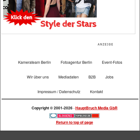
Kamerateam Berlin
Fotoagentur Berlin
Event-Fotos
Wir über uns
Mediadaten
B2B
Jobs
Impressum / Datenschutz
Kontakt
Copyright © 2001-2026 ·
HauptBruch Media GbR
Return to top of page