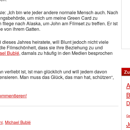
sie: „Ich bin wie jeder andere normale Mensch auch. Nach
rungsbehörde, um mich um meine Green Card zu
fliege nach Alaska, um John am Filmset zu treffen. Er ist
ie von ihrem Gatten.
 dieses Jahres heiratete, will Blunt jedoch nicht viele
die Filmschönheit, dass sie ihre Beziehung zu und
ael Bublé
, damals zu häufig in den Medien besprochen
verliebt ist, ist man glücklich und will jedem davon
Zu
 zensieren. Man muss das Glück, das man hat, schützen“,
A
B
ommentieren!
D
Ge
ni
,
Michael Bublé
J