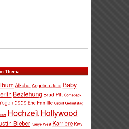
m Thema
Baby
lbum
Alkohol
Angelina Jolie
Beziehung
erlin
Brad Pitt
Comeback
rogen
Familie
Ehe
DSDS
Geburtstag
Geburt
Hochzeit
Hollywood
richt
ustin Bieber
Karriere
Katy
Kanye West