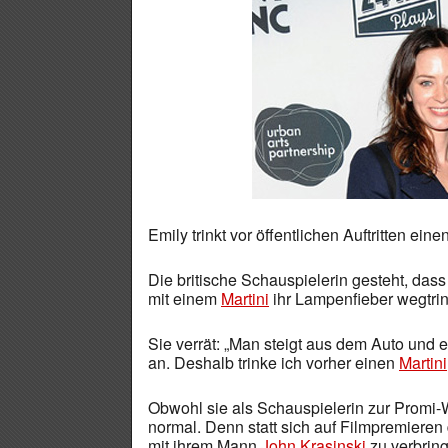
Emily trinkt vor öffentlichen Auftritten eine
Die britische Schauspielerin gesteht, dass 
mit einem
Martini
ihr Lampenfieber wegtrin
Sie verrät: „Man steigt aus dem Auto und 
an. Deshalb trinke ich vorher einen
Martini
Obwohl sie als Schauspielerin zur Promi-Wel
normal. Denn statt sich auf Filmpremieren d
mit ihrem Mann
John Krasinski
zu verbrin