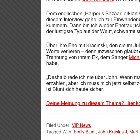
Dem englischen ‚Harper’s Bazaar‘ erklärt 
diesem Interview gehe ich zur Einwande
kümmern. Dann bin ich wieder Ehefrau; ich 
der lustigste Typ auf der Welt“, schwärmt s
Über ihre Ehe mit Krasinski, den sie im Juli
Worte verlieren – denn inzwischen glaubt 
Trennung von ihrem Ex, dem Sänger
Mich
habe.
„Deshalb rede ich nie über John. Wenn man 
erzählen, aber ich muss mich jetzt selbst
ist Blunt sich heute sicher.
Deine Meinung zu diesem Thema? Hier k
Filed Under:
VIP-News
Tagged With:
Emily Blunt
,
John Krasinski
,
Marti