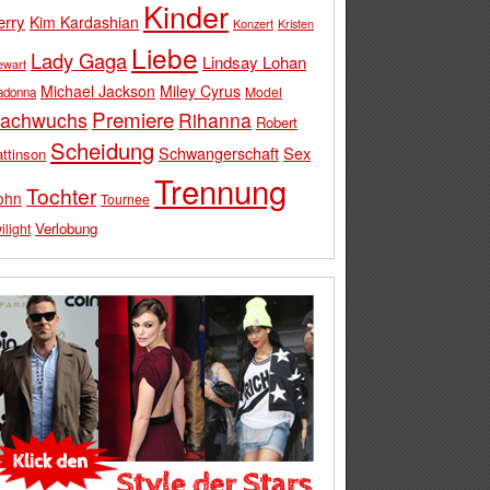
Kinder
erry
Kim Kardashian
Konzert
Kristen
Liebe
Lady Gaga
Lindsay Lohan
ewart
Michael Jackson
Miley Cyrus
Model
adonna
Premiere
achwuchs
Rihanna
Robert
Scheidung
Schwangerschaft
Sex
ttinson
Trennung
Tochter
ohn
Tournee
Verlobung
ilight