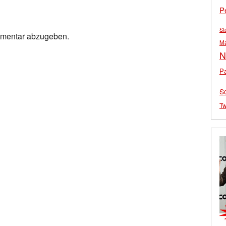
P
St
mmentar abzugeben.
M
N
Pa
S
Tw