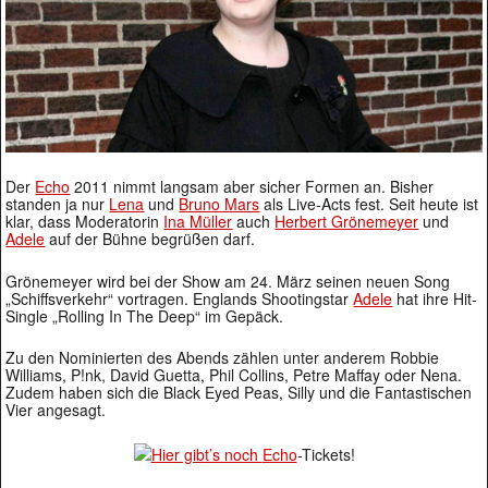
Der
Echo
2011 nimmt langsam aber sicher Formen an. Bisher
standen ja nur
Lena
und
Bruno Mars
als Live-Acts fest. Seit heute ist
klar, dass Moderatorin
Ina Müller
auch
Herbert Grönemeyer
und
Adele
auf der Bühne begrüßen darf.
Grönemeyer wird bei der Show am 24. März seinen neuen Song
„Schiffsverkehr“ vortragen. Englands Shootingstar
Adele
hat ihre Hit-
Single „Rolling In The Deep“ im Gepäck.
Zu den Nominierten des Abends zählen unter anderem Robbie
Williams, P!nk, David Guetta, Phil Collins, Petre Maffay oder Nena.
Zudem haben sich die Black Eyed Peas, Silly und die Fantastischen
Vier angesagt.
Hier gibt’s noch
Echo
-Tickets!