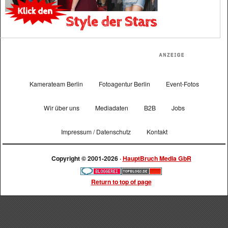
Kamerateam Berlin
Fotoagentur Berlin
Event-Fotos
Wir über uns
Mediadaten
B2B
Jobs
Impressum / Datenschutz
Kontakt
Copyright © 2001-2026 ·
HauptBruch Media GbR
Return to top of page