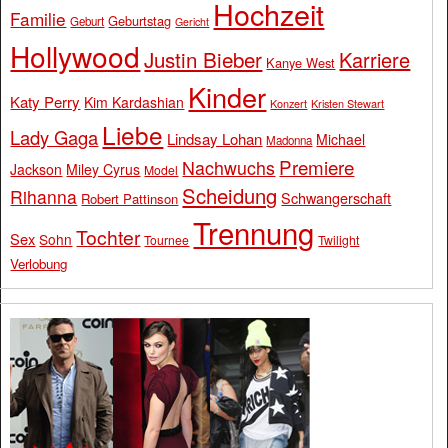
Hochzeit
Familie
Geburtstag
Geburt
Gericht
Hollywood
Justin Bieber
Karriere
Kanye West
Kinder
Katy Perry
Kim Kardashian
Konzert
Kristen Stewart
Liebe
Lady Gaga
Lindsay Lohan
Michael
Madonna
Premiere
Nachwuchs
Jackson
Miley Cyrus
Model
Scheidung
Rihanna
Schwangerschaft
Robert Pattinson
Trennung
Tochter
Sex
Sohn
Tournee
Twilight
Verlobung