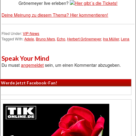
Grönemeyer live erleben?
Hier gibt´s die Tickets!
Deine Meinung zu diesem Thema? Hier kommentieren!
Filed Under:
VIP-News
Tagged With:
Adele
,
Bruno Mars
,
Echo
,
Herbert Grönemeyer
,
Ina Müller
,
Lena
Speak Your Mind
Du musst
angemeldet
sein, um einen Kommentar abzugeben.
Werde jetzt Facebook-Fan!