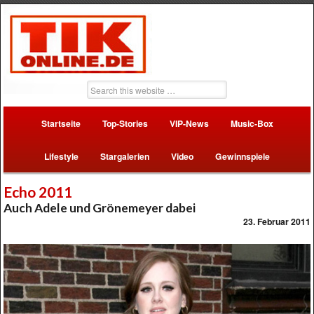
Startseite
Top-Stories
VIP-News
Music-Box
Lifestyle
Stargalerien
Video
Gewinnspiele
Echo 2011
Auch Adele und Grönemeyer dabei
23. Februar 2011