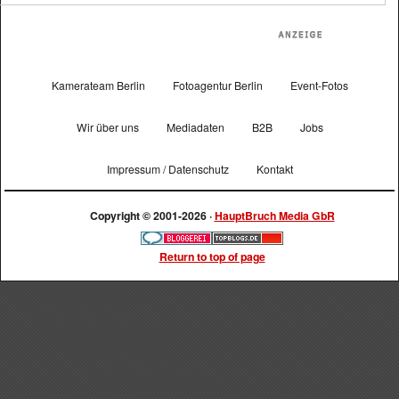
Kamerateam Berlin
Fotoagentur Berlin
Event-Fotos
Wir über uns
Mediadaten
B2B
Jobs
Impressum / Datenschutz
Kontakt
Copyright © 2001-2026 ·
HauptBruch Media GbR
Return to top of page