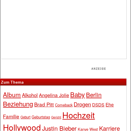
Zum Thema
Baby
Album
Berlin
Alkohol
Angelina Jolie
Beziehung
Drogen
Brad Pitt
Ehe
DSDS
Comeback
Hochzeit
Familie
Geburtstag
Geburt
Gericht
Hollywood
Justin Bieber
Karriere
Kanye West