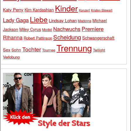
Kinder
Katy Perry
Kim Kardashian
Konzert
Kristen Stewart
Liebe
Lady Gaga
Lindsay Lohan
Michael
Madonna
Premiere
Nachwuchs
Jackson
Miley Cyrus
Model
Scheidung
Rihanna
Schwangerschaft
Robert Pattinson
Trennung
Tochter
Sex
Sohn
Tournee
Twilight
Verlobung