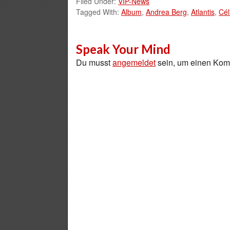
Filed Under:
VIP-News
Tagged With:
Album
,
Andrea Berg
,
Atlantis
,
Cél
Speak Your Mind
Du musst
angemeldet
sein, um einen Ko