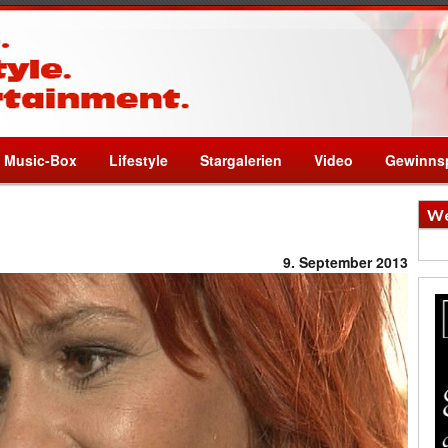
Music-Box
Lifestyle
Stargalerien
Video
Gewinnsp
We
9. September 2013