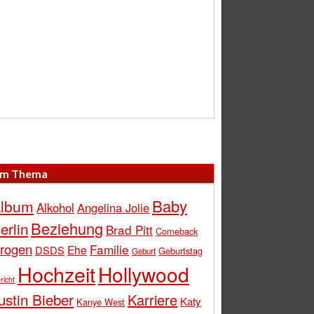
m Thema
Baby
lbum
Alkohol
Angelina Jolie
Beziehung
erlin
Brad Pitt
Comeback
rogen
Familie
Ehe
DSDS
Geburtstag
Geburt
Hochzeit
Hollywood
richt
ustin Bieber
Karriere
Katy
Kanye West