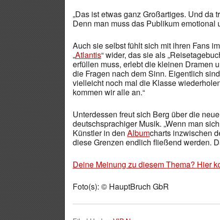
„Das ist etwas ganz Großartiges. Und da 
Denn man muss das Publikum emotional u
Auch sie selbst fühlt sich mit ihren Fans
„
Atlantis
“ wider, das sie als „Reisetagebu
erfüllen muss, erlebt die kleinen Dramen u
die Fragen nach dem Sinn. Eigentlich sind
vielleicht noch mal die Klasse wiederhole
kommen wir alle an.“
Unterdessen freut sich Berg über die neu
deutschsprachiger Musik. „Wenn man sich a
Künstler in den
Album
charts inzwischen d
diese Grenzen endlich fließend werden. Da
Deine Meinung zu diesem Thema? Hier k
Foto(s): © HauptBruch GbR