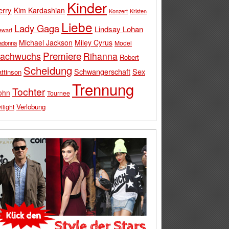
Kinder
erry
Kim Kardashian
Konzert
Kristen
Liebe
Lady Gaga
Lindsay Lohan
ewart
Michael Jackson
Miley Cyrus
Model
adonna
Premiere
achwuchs
Rihanna
Robert
Scheidung
Schwangerschaft
Sex
ttinson
Trennung
Tochter
ohn
Tournee
Verlobung
ilight