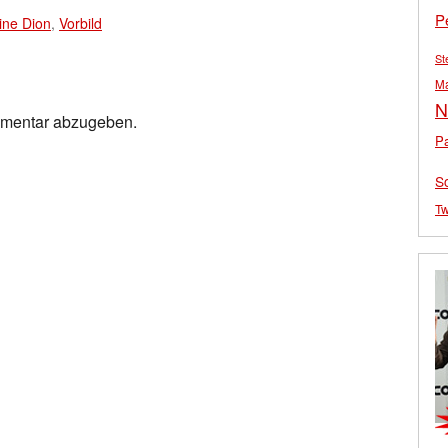
P
ine Dion
,
Vorbild
St
M
N
mmentar abzugeben.
Pa
S
Tw