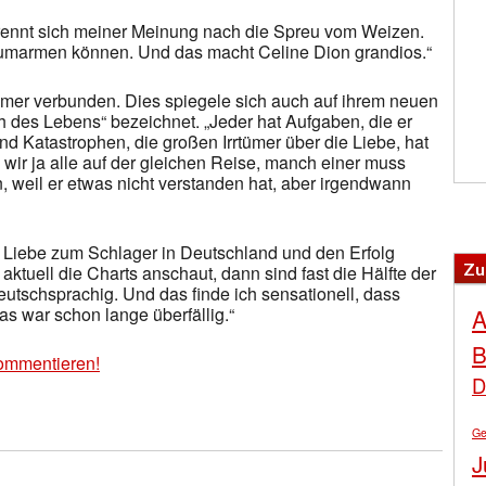
trennt sich meiner Meinung nach die Spreu vom Weizen.
marmen können. Und das macht Celine Dion grandios.“
 immer verbunden. Dies spiegele sich auch auf ihrem neuen
ch des Lebens“ bezeichnet. „Jeder hat Aufgaben, die er
nd Katastrophen, die großen Irrtümer über die Liebe, hat
 wir ja alle auf der gleichen Reise, manch einer muss
n, weil er etwas nicht verstanden hat, aber irgendwann
e Liebe zum Schlager in Deutschland und den Erfolg
Zu
ktuell die Charts anschaut, dann sind fast die Hälfte der
eutschsprachig. Und das finde ich sensationell, dass
s war schon lange überfällig.“
A
B
ommentieren!
D
Ge
J