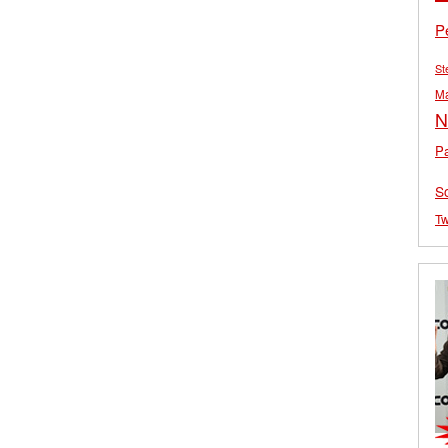
P
St
M
N
Pa
S
Tw