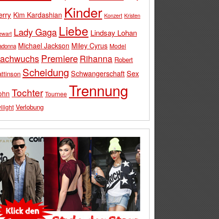
Kinder
erry
Kim Kardashian
Konzert
Kristen
Liebe
Lady Gaga
Lindsay Lohan
ewart
Michael Jackson
Miley Cyrus
Model
adonna
Premiere
achwuchs
Rihanna
Robert
Scheidung
Schwangerschaft
Sex
ttinson
Trennung
Tochter
ohn
Tournee
Verlobung
ilight