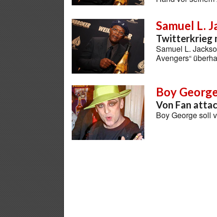
Samuel L. 
Twitterkrieg m
Samuel L. Jackson
Avengers“ überha
Boy Georg
Von Fan attac
Boy George soll 