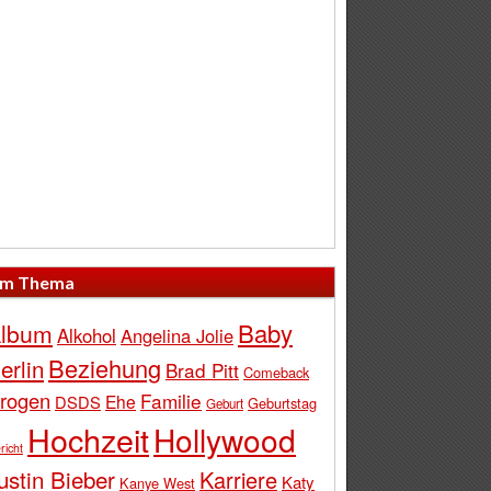
m Thema
Baby
lbum
Alkohol
Angelina Jolie
Beziehung
erlin
Brad Pitt
Comeback
rogen
Familie
Ehe
DSDS
Geburtstag
Geburt
Hochzeit
Hollywood
richt
ustin Bieber
Karriere
Katy
Kanye West