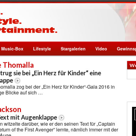
Music-Box
Lifestyle
Stargalerien
Video
Gewinnsp
 Thomalla
We
trug sie bei „Ein Herz für Kinder“ eine
appe
malla zog bei der „Ein Herz für Kinder“-Gala 2016 in
ige Blicke auf sich …
Jackson
Text mit Augenklappe
 witzelte darüber, wie er den seinen Text für „Captain
turn of the First Avenger” lernte, nämlich immer mit der
 Auge …