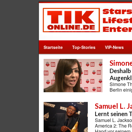
Startseite
Top-Stories
VIP-News
Simone
Deshalb 
Augenkl
Simone Tho
Berlin ein
Samuel L. 
Lernt seinen 
Samuel L. Jackson
America 2: The Re
Hand vor seinem