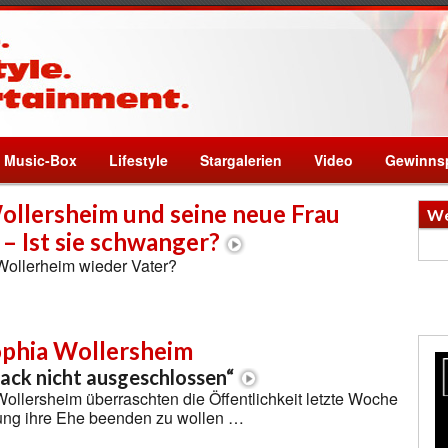
Music-Box
Lifestyle
Stargalerien
Video
Gewinnsp
ollersheim und seine neue Frau
We
 – Ist sie schwanger?
Wollerheim wieder Vater?
ophia Wollersheim
ack nicht ausgeschlossen“
ollersheim überraschten die Öffentlichkeit letzte Woche
ung ihre Ehe beenden zu wollen …