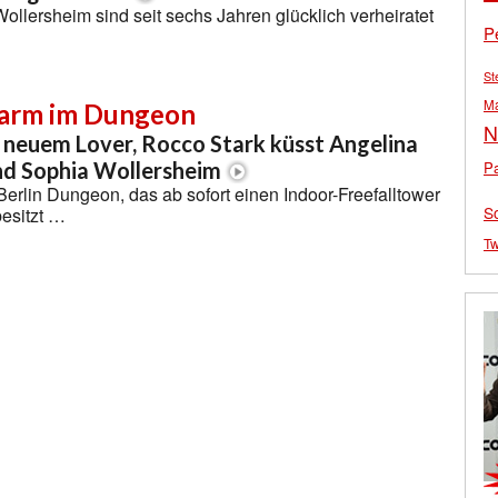
ollersheim sind seit sechs Jahren glücklich verheiratet
P
St
M
arm im Dungeon
N
 neuem Lover, Rocco Stark küsst Angelina
Pa
nd Sophia Wollersheim
Berlin Dungeon, das ab sofort einen Indoor-Freefalltower
S
esitzt …
Tw