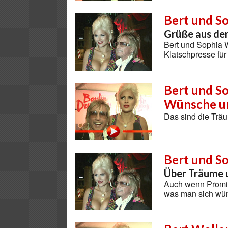
Bert und S
Grüße aus de
Bert und Sophia 
Klatschpresse für
Bert und So
Wünsche u
Das sind die Trä
Bert und S
Über Träume
Auch wenn Promis 
was man sich wü