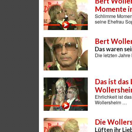
Bert Wolle
Momente in
Schlimme Momente
seine Ehefrau So
Bert Wolle
Das waren se
Die letzten Jahre
Das ist das
Wollershe
Ehrlichkeit ist d
Wollersheim …
Die Woller
Lüften ihr Li