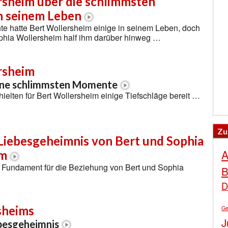
rsheim über die schlimmsten
 seinem Leben
 hatte Bert Wollersheim einige in seinem Leben, doch
phia Wollersheim half ihm darüber hinweg …
rsheim
ine schlimmsten Momente
 hielten für Bert Wollersheim einige Tiefschläge bereit …
Zu
 Liebesgeheimnis von Bert und Sophia
A
im
as Fundament für die Beziehung von Bert und Sophia
B
D
sheims
Ge
J
ebesgeheimnis