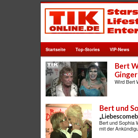
Startseite
Top-Stories
VIP-News
Bert W
Ginger
Wird Bert 
Bert und S
„Liebescomeb
Bert und Sophia W
mit der Ankündig