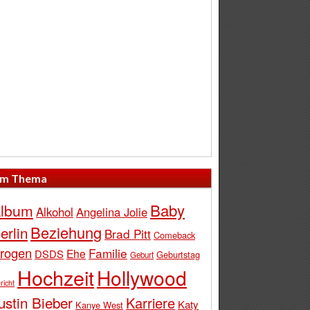
m Thema
Baby
lbum
Alkohol
Angelina Jolie
Beziehung
erlin
Brad Pitt
Comeback
rogen
Familie
Ehe
DSDS
Geburtstag
Geburt
Hochzeit
Hollywood
richt
ustin Bieber
Karriere
Katy
Kanye West