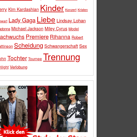
Kinder
erry
Kim Kardashian
Konzert
Kristen
Liebe
Lady Gaga
Lindsay Lohan
ewart
Michael Jackson
Miley Cyrus
Model
adonna
Premiere
achwuchs
Rihanna
Robert
Scheidung
Schwangerschaft
Sex
ttinson
Trennung
Tochter
ohn
Tournee
Verlobung
ilight