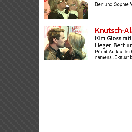
Bert und Sophie W
…
Knutsch-Al
Kim Gloss mit
Heger, Bert u
Promi-Auflauf im 
namens „Exitus“ b