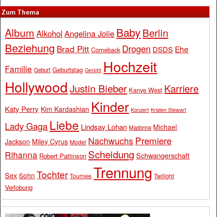
Zum Thema
Baby
Album
Berlin
Alkohol
Angelina Jolie
Beziehung
Drogen
Brad Pitt
Ehe
DSDS
Comeback
Hochzeit
Familie
Geburtstag
Geburt
Gericht
Hollywood
Justin Bieber
Karriere
Kanye West
Kinder
Katy Perry
Kim Kardashian
Konzert
Kristen Stewart
Liebe
Lady Gaga
Lindsay Lohan
Michael
Madonna
Premiere
Nachwuchs
Jackson
Miley Cyrus
Model
Scheidung
Rihanna
Schwangerschaft
Robert Pattinson
Trennung
Tochter
Sex
Sohn
Tournee
Twilight
Verlobung