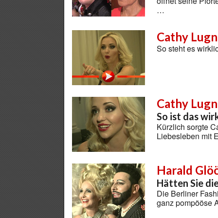
öffnet seine Pfor
…
Cathy Lugne
So steht es wirk
Cathy Lugn
So ist das wi
Kürzlich sorgte C
Liebesleben mit
Harald Glö
Hätten Sie di
Die Berliner Fas
ganz pompööse A