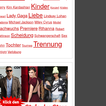
Kinder
erry
Kim Kardashian
Konzert
Kristen
Liebe
Lady Gaga
Lindsay Lohan
ewart
Michael Jackson
Miley Cyrus
Model
adonna
Premiere
achwuchs
Rihanna
Robert
Scheidung
Schwangerschaft
Sex
ttinson
Trennung
Tochter
ohn
Tournee
Verlobung
ilight