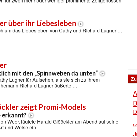
ten für zwölf mehr oder weniger prominente Zeitgenossen
r über ihr Liebesleben
lich um das Liebesleben von Cathy und Richard Lugner …
er
rklich mit den „Spinnweben da unten“
Zu
athy Lugner für Aufsehen, als sie sich zu ihrem
 Ehemann Richard Lugner äußerte …
A
B
öckler zeigt Promi-Models
D
e erkannt?
hion Week läutete Harald Glööckler am Abend auf seine
Ge
rt und Weise ein …
J