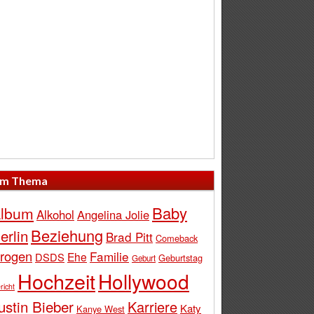
m Thema
Baby
lbum
Alkohol
Angelina Jolie
Beziehung
erlin
Brad Pitt
Comeback
rogen
Familie
Ehe
DSDS
Geburtstag
Geburt
Hochzeit
Hollywood
richt
ustin Bieber
Karriere
Katy
Kanye West