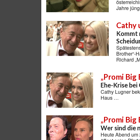
österreich
Jahre jüng
Cathy 
Kommt n
Scheidu
Spätestens
Brother“-
Richard „M
„Promi Big
Ehe-Krise bei
Cathy Lugner bek
Haus …
„Promi Big
Wer sind die
Heute Abend um 2