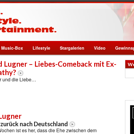
Music-Box
Lifestyle
Stargalerien
Video
Gewinnsp
d Lugner – Liebes-Comeback mit Ex-
We
athy?
r und die Liebe…
Lugner
 zurück nach Deutschland
ochen ist es her, dass die Ehe zwischen dem