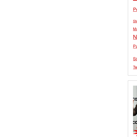
P
St
M
N
Pa
S
Tw