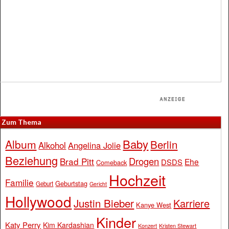
Zum Thema
Baby
Album
Berlin
Alkohol
Angelina Jolie
Beziehung
Drogen
Brad Pitt
Ehe
DSDS
Comeback
Hochzeit
Familie
Geburtstag
Geburt
Gericht
Hollywood
Justin Bieber
Karriere
Kanye West
Kinder
Katy Perry
Kim Kardashian
Konzert
Kristen Stewart