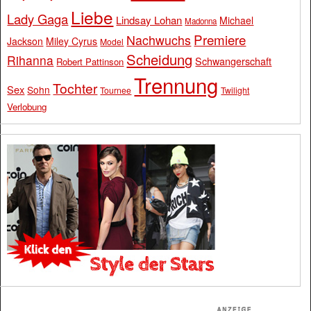
Liebe
Lady Gaga
Lindsay Lohan
Michael
Madonna
Premiere
Nachwuchs
Jackson
Miley Cyrus
Model
Scheidung
Rihanna
Schwangerschaft
Robert Pattinson
Trennung
Tochter
Sex
Sohn
Tournee
Twilight
Verlobung