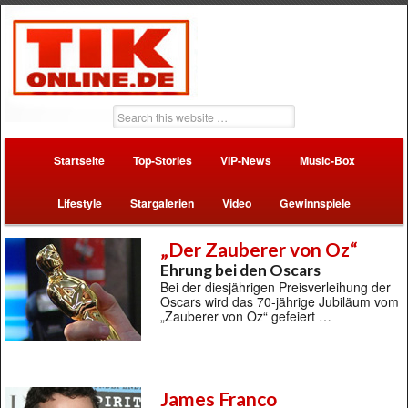
Startseite
Top-Stories
VIP-News
Music-Box
Lifestyle
Stargalerien
Video
Gewinnspiele
„Der Zauberer von Oz“
Ehrung bei den Oscars
Bei der diesjährigen Preisverleihung der
Oscars wird das 70-jährige Jubiläum vom
„Zauberer von Oz“ gefeiert …
James Franco