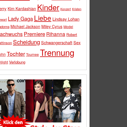
Kinder
erry
Kim Kardashian
Konzert
Kristen
Liebe
Lady Gaga
Lindsay Lohan
ewart
Michael Jackson
Miley Cyrus
Model
adonna
Premiere
achwuchs
Rihanna
Robert
Scheidung
Schwangerschaft
Sex
ttinson
Trennung
Tochter
ohn
Tournee
Verlobung
ilight