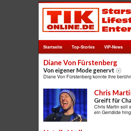
Startseite
Top-Stories
VIP-News
Diane Von Fürstenberg
Von eigener Mode genervt
Diane Von Fürstenberg konnte ihre berühm
Chris Marti
Greift für Cha
Chris Martin soll
ein Gemälde hing