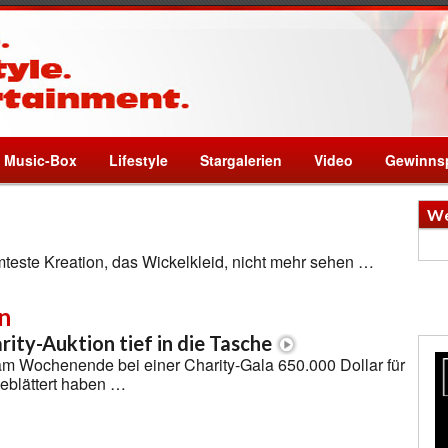
Music-Box
Lifestyle
Stargalerien
Video
Gewinnsp
We
teste Kreation, das Wickelkleid, nicht mehr sehen …
n
rity-Auktion tief in die Tasche
 am Wochenende bei einer Charity-Gala 650.000 Dollar für
eblättert haben …