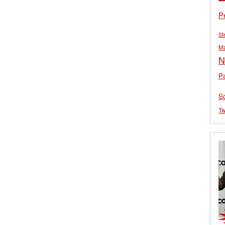
P
St
M
N
Pa
S
Tw