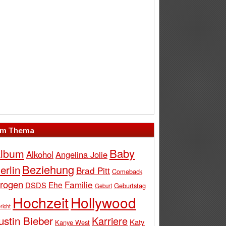
m Thema
Baby
lbum
Alkohol
Angelina Jolie
Beziehung
erlin
Brad Pitt
Comeback
rogen
Familie
Ehe
DSDS
Geburtstag
Geburt
Hochzeit
Hollywood
richt
ustin Bieber
Karriere
Katy
Kanye West