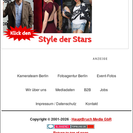
Kamerateam Berlin
Fotoagentur Berlin
Event-Fotos
Wir über uns
Mediadaten
B2B
Jobs
Impressum / Datenschutz
Kontakt
Copyright © 2001-2026 ·
HauptBruch Media GbR
Return to top of page