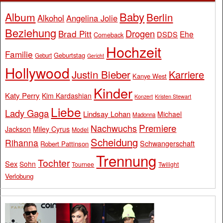
Baby
Album
Berlin
Alkohol
Angelina Jolie
Beziehung
Drogen
Brad Pitt
Ehe
DSDS
Comeback
Hochzeit
Familie
Geburtstag
Geburt
Gericht
Hollywood
Justin Bieber
Karriere
Kanye West
Kinder
Katy Perry
Kim Kardashian
Konzert
Kristen Stewart
Liebe
Lady Gaga
Lindsay Lohan
Michael
Madonna
Premiere
Nachwuchs
Jackson
Miley Cyrus
Model
Scheidung
Rihanna
Schwangerschaft
Robert Pattinson
Trennung
Tochter
Sex
Sohn
Tournee
Twilight
Verlobung