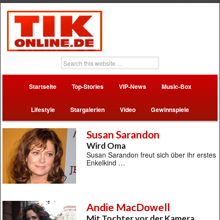
Startseite
Top-Stories
VIP-News
Music-Box
Lifestyle
Stargalerien
Video
Gewinnspiele
Susan Sarandon
Wird Oma
Susan Sarandon freut sich über ihr erstes
Enkelkind …
Andie MacDowell
Mit Tochter vor der Kamera