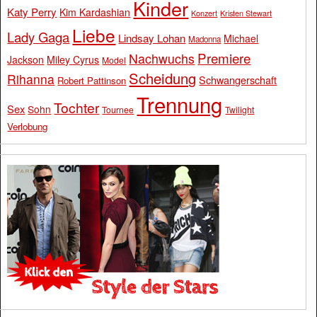
Kinder
Katy Perry
Kim Kardashian
Konzert
Kristen Stewart
Liebe
Lady Gaga
Lindsay Lohan
Michael
Madonna
Premiere
Nachwuchs
Jackson
Miley Cyrus
Model
Scheidung
Rihanna
Schwangerschaft
Robert Pattinson
Trennung
Tochter
Sex
Sohn
Tournee
Twilight
Verlobung