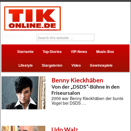
Startseite
Top-Stories
VIP-News
Music-Box
Lifestyle
Stargalerien
Video
Gewinnspiele
Benny Kieckhäben
Von der „DSDS“-Bühne in den
Friseursalon
2009 war Benny Kieckhäben der bunte
Vogel bei DSDS …
Udo Walz