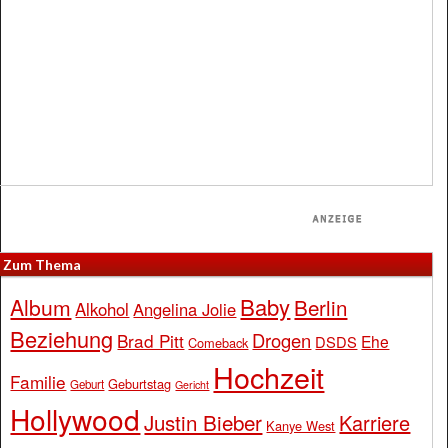
Zum Thema
Baby
Album
Berlin
Alkohol
Angelina Jolie
Beziehung
Drogen
Brad Pitt
Ehe
DSDS
Comeback
Hochzeit
Familie
Geburtstag
Geburt
Gericht
Hollywood
Justin Bieber
Karriere
Kanye West