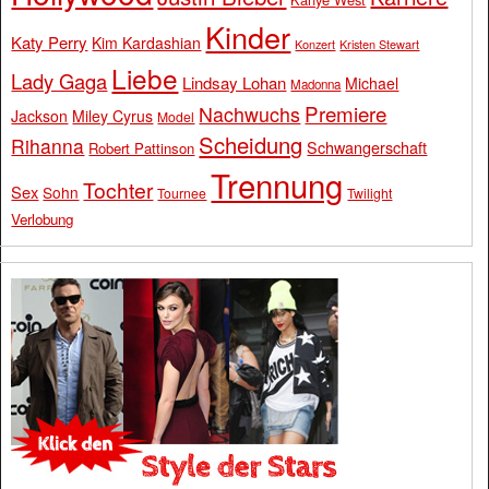
Kinder
Katy Perry
Kim Kardashian
Konzert
Kristen Stewart
Liebe
Lady Gaga
Lindsay Lohan
Michael
Madonna
Premiere
Nachwuchs
Jackson
Miley Cyrus
Model
Scheidung
Rihanna
Schwangerschaft
Robert Pattinson
Trennung
Tochter
Sex
Sohn
Tournee
Twilight
Verlobung