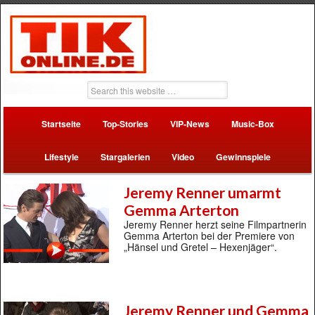
Startseite
Top-Stories
VIP-News
Music-Box
Lifestyle
Stargalerien
Video
Gewinnspiele
Jeremy Renner umarmt
Gemma Arterton
Jeremy Renner herzt seine Filmpartnerin
Gemma Arterton bei der Premiere von
„Hänsel und Gretel – Hexenjäger“.
Jeremy Renner und Gemma