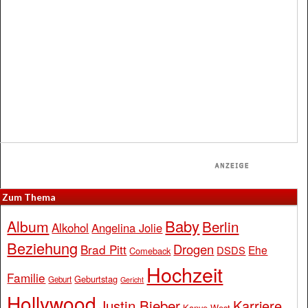
Zum Thema
Baby
Album
Berlin
Alkohol
Angelina Jolie
Beziehung
Drogen
Brad Pitt
Ehe
DSDS
Comeback
Hochzeit
Familie
Geburtstag
Geburt
Gericht
Hollywood
Justin Bieber
Karriere
Kanye West