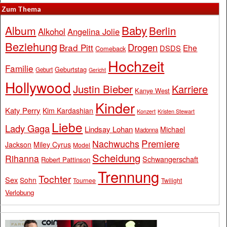
Zum Thema
Baby
Album
Berlin
Alkohol
Angelina Jolie
Beziehung
Drogen
Brad Pitt
Ehe
DSDS
Comeback
Hochzeit
Familie
Geburtstag
Geburt
Gericht
Hollywood
Justin Bieber
Karriere
Kanye West
Kinder
Katy Perry
Kim Kardashian
Konzert
Kristen Stewart
Liebe
Lady Gaga
Lindsay Lohan
Michael
Madonna
Premiere
Nachwuchs
Jackson
Miley Cyrus
Model
Scheidung
Rihanna
Schwangerschaft
Robert Pattinson
Trennung
Tochter
Sex
Sohn
Tournee
Twilight
Verlobung