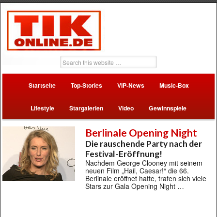
Startseite
Top-Stories
VIP-News
Music-Box
Lifestyle
Stargalerien
Video
Gewinnspiele
Berlinale Opening Night
Die rauschende Party nach der
Festival-Eröffnung!
Nachdem George Clooney mit seinem
neuen Film „Hail, Caesar!“ die 66.
Berlinale eröffnet hatte, trafen sich viele
Stars zur Gala Opening Night …