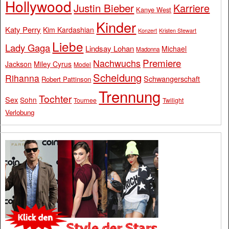
Hollywood
Justin Bieber
Karriere
Kanye West
Kinder
Katy Perry
Kim Kardashian
Konzert
Kristen Stewart
Liebe
Lady Gaga
Lindsay Lohan
Michael
Madonna
Premiere
Nachwuchs
Jackson
Miley Cyrus
Model
Scheidung
Rihanna
Schwangerschaft
Robert Pattinson
Trennung
Tochter
Sex
Sohn
Tournee
Twilight
Verlobung