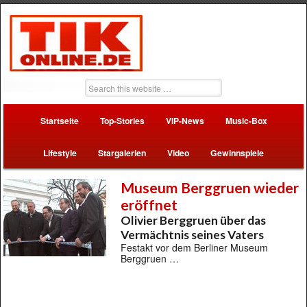
Startseite
Top-Stories
VIP-News
Music-Box
Lifestyle
Stargalerien
Video
Gewinnspiele
Museum Berggruen wieder
eröffnet
Olivier Berggruen über das
Vermächtnis seines Vaters
Festakt vor dem Berliner Museum
Berggruen …