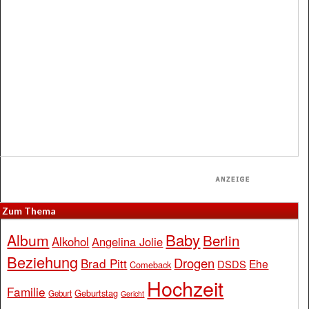
Zum Thema
Baby
Album
Berlin
Alkohol
Angelina Jolie
Beziehung
Drogen
Brad Pitt
Ehe
DSDS
Comeback
Hochzeit
Familie
Geburtstag
Geburt
Gericht