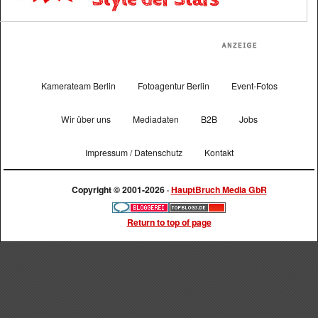
Kamerateam Berlin
Fotoagentur Berlin
Event-Fotos
Wir über uns
Mediadaten
B2B
Jobs
Impressum / Datenschutz
Kontakt
Copyright © 2001-2026 ·
HauptBruch Media GbR
Return to top of page