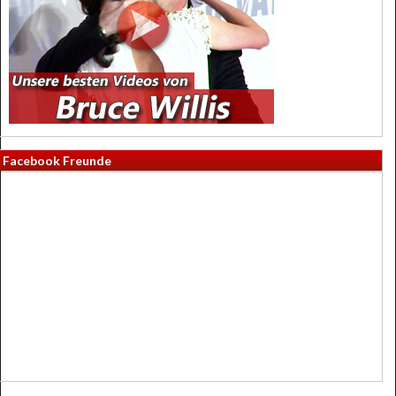
Facebook Freunde