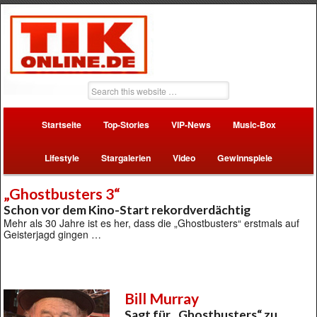
Startseite
Top-Stories
VIP-News
Music-Box
Lifestyle
Stargalerien
Video
Gewinnspiele
„Ghostbusters 3“
Schon vor dem Kino-Start rekordverdächtig
Mehr als 30 Jahre ist es her, dass die „Ghostbusters“ erstmals auf
Geisterjagd gingen …
Bill Murray
Sagt für „Ghostbusters“ zu