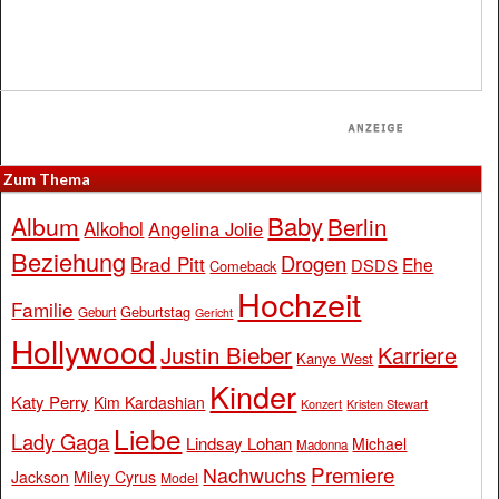
Zum Thema
Baby
Album
Berlin
Alkohol
Angelina Jolie
Beziehung
Drogen
Brad Pitt
Ehe
DSDS
Comeback
Hochzeit
Familie
Geburtstag
Geburt
Gericht
Hollywood
Justin Bieber
Karriere
Kanye West
Kinder
Katy Perry
Kim Kardashian
Konzert
Kristen Stewart
Liebe
Lady Gaga
Lindsay Lohan
Michael
Madonna
Premiere
Nachwuchs
Jackson
Miley Cyrus
Model