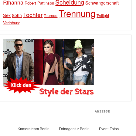
Scheidung
Rihanna
Schwangerschaft
Robert Pattinson
Trennung
Tochter
Sex
Sohn
Tournee
Twilight
Verlobung
Kamerateam Berlin
Fotoagentur Berlin
Event-Fotos