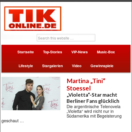
Startseite
Top-Stories
VIP-News
Music-Box
Lifestyle
Stargalerien
Video
Gewinnspiele
Martina „Tini“
Stoessel
„Violetta“-Star macht
Berliner Fans glücklich
Die argentinische Telenovela
„Violetta“ wird nicht nur in
Südamerika mit Begeisterung
geschaut …