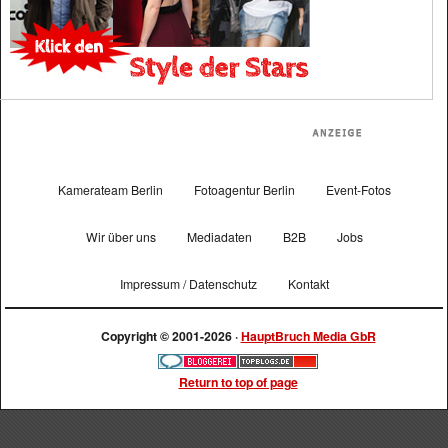
Kamerateam Berlin
Fotoagentur Berlin
Event-Fotos
Wir über uns
Mediadaten
B2B
Jobs
Impressum / Datenschutz
Kontakt
Copyright © 2001-2026 ·
HauptBruch Media GbR
Return to top of page