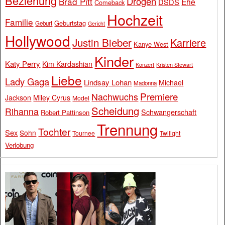
Beziehung
Drogen
Brad Pitt
Ehe
DSDS
Comeback
Hochzeit
Familie
Geburtstag
Geburt
Gericht
Hollywood
Justin Bieber
Karriere
Kanye West
Kinder
Katy Perry
Kim Kardashian
Konzert
Kristen Stewart
Liebe
Lady Gaga
Lindsay Lohan
Michael
Madonna
Premiere
Nachwuchs
Jackson
Miley Cyrus
Model
Scheidung
Rihanna
Schwangerschaft
Robert Pattinson
Trennung
Tochter
Sex
Sohn
Tournee
Twilight
Verlobung