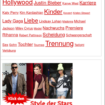
Hollywood
Justin Bieber
Karriere
Kanye West
Kinder
Katy Perry
Kim Kardashian
Konzert
Kristen Stewart
Liebe
Lady Gaga
Lindsay Lohan
Michael
Madonna
Premiere
Nachwuchs
Jackson
Miley Cyrus
Model
Scheidung
Rihanna
Schwangerschaft
Robert Pattinson
Trennung
Tochter
Sex
Sohn
Tournee
Twilight
Verlobung