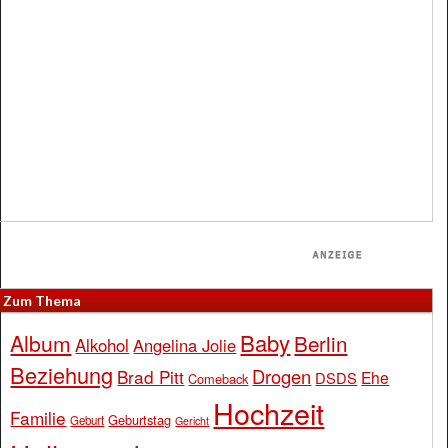
Zum Thema
Baby
Album
Berlin
Alkohol
Angelina Jolie
Beziehung
Drogen
Brad Pitt
Ehe
DSDS
Comeback
Hochzeit
Familie
Geburtstag
Geburt
Gericht