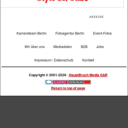
Kamerateam Berlin
Fotoagentur Berlin
Event-Fotos
Wir über uns
Mediadaten
B2B
Jobs
Impressum / Datenschutz
Kontakt
Copyright © 2001-2026 ·
HauptBruch Media GbR
Return to top of page