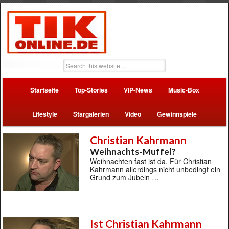
Startseite
Top-Stories
VIP-News
Music-Box
Lifestyle
Stargalerien
Video
Gewinnspiele
Christian Kahrmann
Weihnachts-Muffel?
Weihnachten fast ist da. Für Christian
Kahrmann allerdings nicht unbedingt ein
Grund zum Jubeln …
Ist Christian Kahrmann