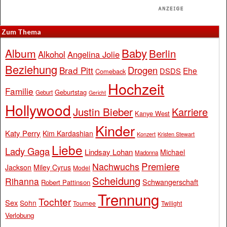
Zum Thema
Baby
Album
Berlin
Alkohol
Angelina Jolie
Beziehung
Drogen
Brad Pitt
Ehe
DSDS
Comeback
Hochzeit
Familie
Geburtstag
Geburt
Gericht
Hollywood
Justin Bieber
Karriere
Kanye West
Kinder
Katy Perry
Kim Kardashian
Konzert
Kristen Stewart
Liebe
Lady Gaga
Lindsay Lohan
Michael
Madonna
Premiere
Nachwuchs
Jackson
Miley Cyrus
Model
Scheidung
Rihanna
Schwangerschaft
Robert Pattinson
Trennung
Tochter
Sex
Sohn
Tournee
Twilight
Verlobung