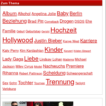
Zum Thema
Baby
Album
Berlin
Alkohol
Angelina Jolie
Beziehung
Drogen
Brad Pitt
Ehe
DSDS
Comeback
Hochzeit
Familie
Geburtstag
Geburt
Gericht
Hollywood
Justin Bieber
Karriere
Kanye West
Kinder
Katy Perry
Kim Kardashian
Konzert
Kristen Stewart
Liebe
Lady Gaga
Lindsay Lohan
Michael
Madonna
Premiere
Nachwuchs
Jackson
Miley Cyrus
Model
Scheidung
Rihanna
Schwangerschaft
Robert Pattinson
Trennung
Tochter
Sex
Sohn
Tournee
Twilight
Verlobung