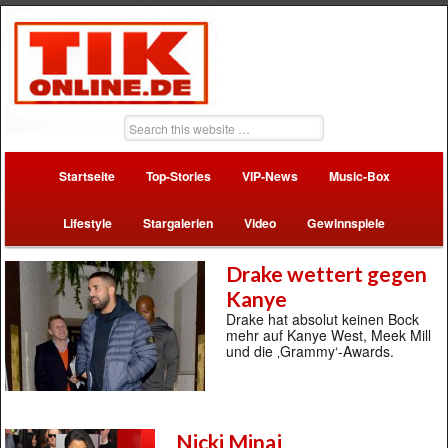
Startseite
Top-Stories
VIP-News
Music-Box
Lifestyle
Stargalerien
Video
Gewinnspiele
Drake wettert gegen
Kanye
Drake hat absolut keinen Bock
mehr auf Kanye West, Meek Mill
und die ‚Grammy‘-Awards.
Nicki Minaj