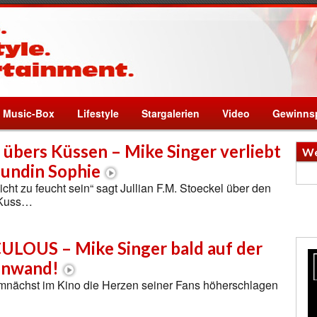
Music-Box
Lifestyle
Stargalerien
Video
Gewinnsp
 übers Küssen – Mike Singer verliebt
We
eundin Sophie
nicht zu feucht sein“ sagt Jullian F.M. Stoeckel über den
 Kuss…
LOUS – Mike Singer bald auf der
inwand!
mnächst im Kino die Herzen seiner Fans höherschlagen