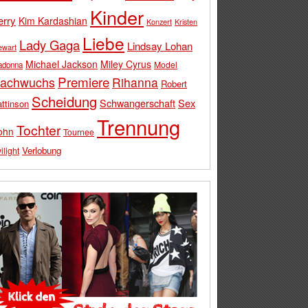
Kinder
erry
Kim Kardashian
Konzert
Kristen
Liebe
Lady Gaga
Lindsay Lohan
ewart
Michael Jackson
Miley Cyrus
Model
adonna
Premiere
achwuchs
Rihanna
Robert
Scheidung
Schwangerschaft
Sex
ttinson
Trennung
Tochter
ohn
Tournee
Verlobung
ilight