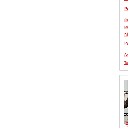
P
St
M
N
Pa
S
Tw