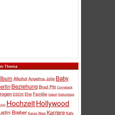
m Thema
Baby
lbum
Alkohol
Angelina Jolie
Beziehung
erlin
Brad Pitt
Comeback
rogen
Familie
Ehe
DSDS
Geburtstag
Geburt
Hochzeit
Hollywood
richt
ustin Bieber
Karriere
Katy
Kanye West