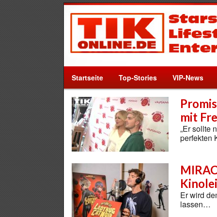
Startseite
Top-Stories
VIP-News
Promis
mit Fr
„Er sollte 
perfekten
MIRACU
Kinole
Er wird de
lassen…