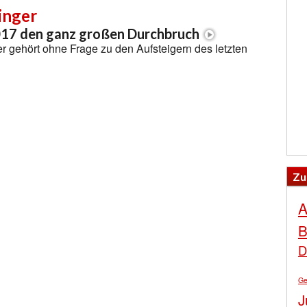
inger
017 den ganz großen Durchbruch
r gehört ohne Frage zu den Aufsteigern des letzten
Zu
A
B
D
Ge
J