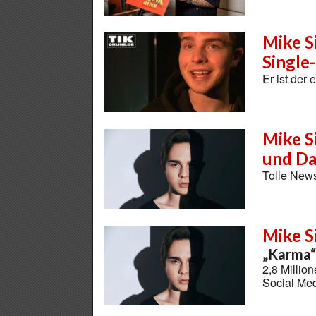
Mike S
Single
Er ist der
Mike S
und Da
Tolle New
Mike S
„Karma“ 
2,8 Millio
Social Me