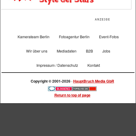
Kamerateam Berlin
Fotoagentur Berlin
Event-Fotos
Wir über uns
Mediadaten
B2B
Jobs
Impressum / Datenschutz
Kontakt
Copyright © 2001-2026 ·
HauptBruch Media GbR
Return to top of page