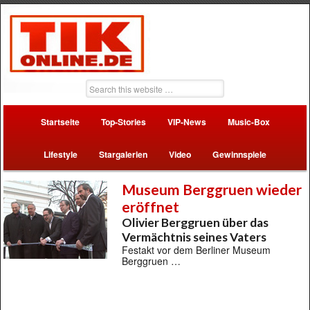
Startseite
Top-Stories
VIP-News
Music-Box
Lifestyle
Stargalerien
Video
Gewinnspiele
Museum Berggruen wieder
eröffnet
Olivier Berggruen über das
Vermächtnis seines Vaters
Festakt vor dem Berliner Museum
Berggruen …