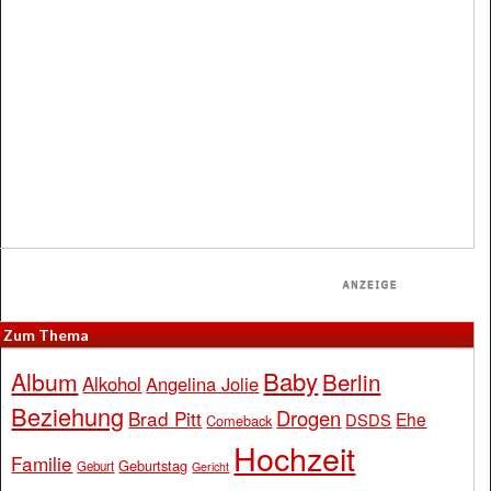
Zum Thema
Baby
Album
Berlin
Alkohol
Angelina Jolie
Beziehung
Drogen
Brad Pitt
Ehe
DSDS
Comeback
Hochzeit
Familie
Geburtstag
Geburt
Gericht