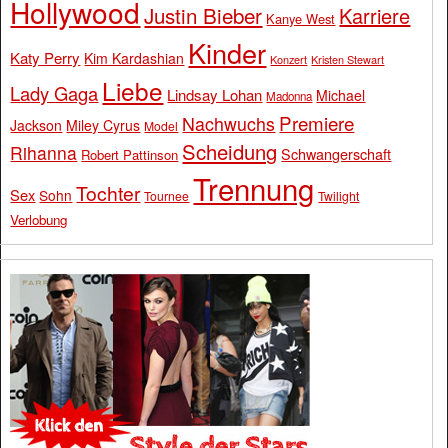
Hollywood
Justin Bieber
Karriere
Kanye West
Kinder
Katy Perry
Kim Kardashian
Konzert
Kristen Stewart
Liebe
Lady Gaga
Lindsay Lohan
Michael
Madonna
Premiere
Nachwuchs
Jackson
Miley Cyrus
Model
Scheidung
Rihanna
Schwangerschaft
Robert Pattinson
Trennung
Tochter
Sex
Sohn
Tournee
Twilight
Verlobung