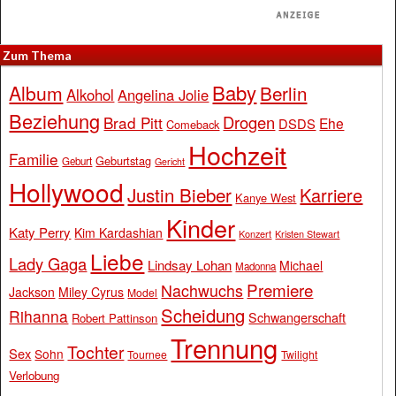
Zum Thema
Baby
Album
Berlin
Alkohol
Angelina Jolie
Beziehung
Drogen
Brad Pitt
Ehe
DSDS
Comeback
Hochzeit
Familie
Geburtstag
Geburt
Gericht
Hollywood
Justin Bieber
Karriere
Kanye West
Kinder
Katy Perry
Kim Kardashian
Konzert
Kristen Stewart
Liebe
Lady Gaga
Lindsay Lohan
Michael
Madonna
Premiere
Nachwuchs
Jackson
Miley Cyrus
Model
Scheidung
Rihanna
Schwangerschaft
Robert Pattinson
Trennung
Tochter
Sex
Sohn
Tournee
Twilight
Verlobung