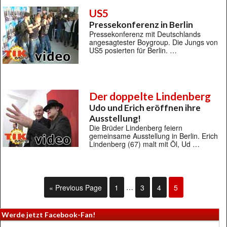
US5
Pressekonferenz in Berlin
Pressekonferenz mit Deutschlands
angesagtester Boygroup. Die Jungs von
US5 posierten für Berlin. …
Der doppelte Lindenberg
Udo und Erich eröffnen ihre
Ausstellung!
Die Brüder Lindenberg feiern
gemeinsame Ausstellung in Berlin. Erich
Lindenberg (67) malt mit Öl, Ud …
« Previous Page
1
…
3
4
5
Werde jetzt Facebook-Fan!