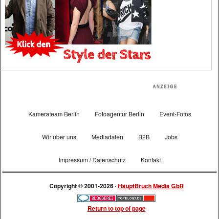
Kamerateam Berlin
Fotoagentur Berlin
Event-Fotos
Wir über uns
Mediadaten
B2B
Jobs
Impressum / Datenschutz
Kontakt
Copyright © 2001-2026 ·
HauptBruch Media GbR
Return to top of page