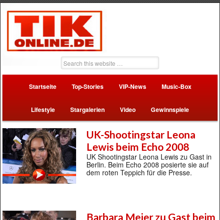
Startseite
Top-Stories
VIP-News
Music-Box
Lifestyle
Stargalerien
Video
Gewinnspiele
UK-Shootingstar Leona
Lewis beim Echo 2008
UK Shootingstar Leona Lewis zu Gast in
Berlin. Beim Echo 2008 posierte sie auf
dem roten Teppich für die Presse.
Barbara Meier zu Gast beim