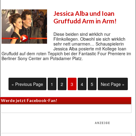
Jessica Alba und Ioan
Gruffudd Arm in Arm!
Diese beiden sind wirklich nur
Filmkollegen. Obwohl sie sich wirklich
sehr nett umarmen… Schauspielerin
Jessica Alba posierte mit Kollege Ioan
Gruffudd auf dem roten Teppich bei der Fantastic Four Premiere im
Berliner Sony Center am Potsdamer Platz.
« Previous Page
1
2
3
4
5
Next Page »
Werde jetzt Facebook-Fan!