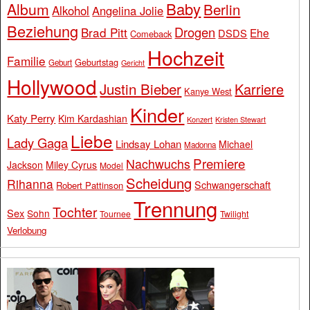
Baby
Album
Berlin
Alkohol
Angelina Jolie
Beziehung
Drogen
Brad Pitt
Ehe
DSDS
Comeback
Hochzeit
Familie
Geburtstag
Geburt
Gericht
Hollywood
Justin Bieber
Karriere
Kanye West
Kinder
Katy Perry
Kim Kardashian
Konzert
Kristen Stewart
Liebe
Lady Gaga
Lindsay Lohan
Michael
Madonna
Premiere
Nachwuchs
Jackson
Miley Cyrus
Model
Scheidung
Rihanna
Schwangerschaft
Robert Pattinson
Trennung
Tochter
Sex
Sohn
Tournee
Twilight
Verlobung