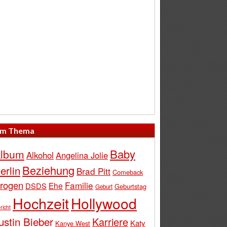
m Thema
Baby
lbum
Alkohol
Angelina Jolie
Beziehung
erlin
Brad Pitt
Comeback
rogen
Familie
Ehe
DSDS
Geburtstag
Geburt
Hochzeit
Hollywood
richt
ustin Bieber
Karriere
Katy
Kanye West