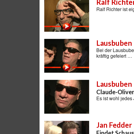
Ralf Richte
Ralf Richter ist 
Lausbuben 
Bei der Lausbube
kräftig gefeiert …
Lausbuben 
Claude-Oliver
Es ist wohl jedes
Jan Fedder
Findet Schau