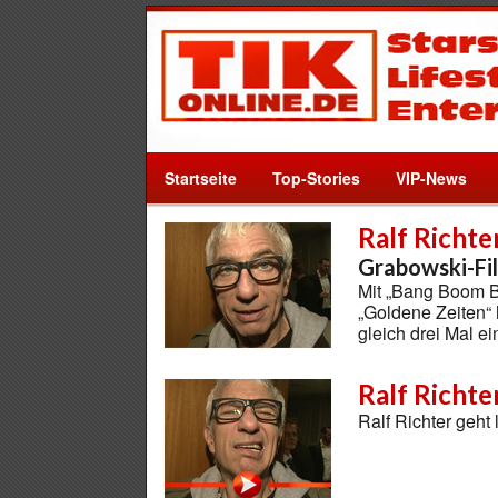
Startseite
Top-Stories
VIP-News
Ralf Richte
Grabowski-Fil
Mit „Bang Boom B
„Goldene Zeiten“
gleich drei Mal e
Ralf Richte
Ralf Richter geht