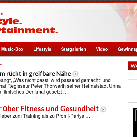
Music-Box
Lifestyle
Stargalerien
Video
Gewinnsp
r
We
m rückt in greifbare Nähe
ang“, „Was nicht passt, wird passend gemacht“ und
 hat Regisseur Peter Thorwarth seiner Heimatstadt Unna
in filmisches Denkmal gesetzt …
r über Fitness und Gesundheit
 lieber zum Training als zu Promi-Partys …