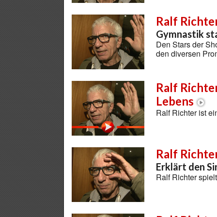
Ralf Richte
Gymnastik st
Den Stars der Sh
den diversen Prom
Ralf Richte
Lebens
Ralf Richter ist 
Ralf Richte
Erklärt den S
Ralf Richter spie