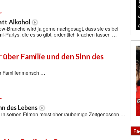
r
att Alkohol
ow-Branche wird ja gerne nachgesagt, dass sie es bei
i-Partys, die es so gibt, ordentlich krachen lassen …
r über Familie und den Sinn des
ein Familienmensch …
r
inn des Lebens
lt in seinen Filmen meist eher raubeinige Zeitgenossen …
Fa