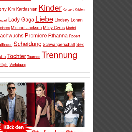
Kinder
erry
Kim Kardashian
Konzert
Kristen
Liebe
Lady Gaga
Lindsay Lohan
ewart
Michael Jackson
Miley Cyrus
Model
adonna
Premiere
achwuchs
Rihanna
Robert
Scheidung
Schwangerschaft
Sex
ttinson
Trennung
Tochter
ohn
Tournee
Verlobung
ilight