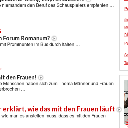
e niemandem den Beruf des Schauspielers empfehlen …
P
St
M
s
N
im Forum Romanum?
Pa
t mit Prominenten im Bus durch Italien …
S
Tw
r
mit den Frauen!
ue Menschen haben sich zum Thema Männer und Frauen
zerbrochen …
r erklärt, wie das mit den Frauen läuft
, wie man es anstellen muss, dass es mit den Frauen