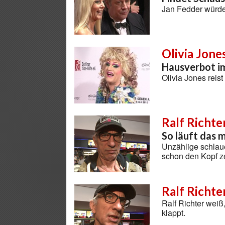
Jan Fedder würd
Olivia Jone
Hausverbot 
Olivia Jones reis
Ralf Richte
So läuft das 
Unzählige schla
schon den Kopf 
Ralf Richte
Ralf Richter weiß
klappt.