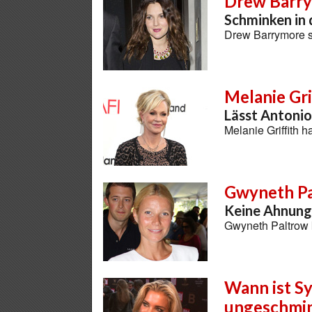
Drew Barr
Schminken in 
Drew Barrymore s
Melanie Gri
Lässt Antoni
Melanie Griffith
Gwyneth P
Keine Ahnung
Gwyneth Paltrow 
Wann ist Sy
ungeschmi