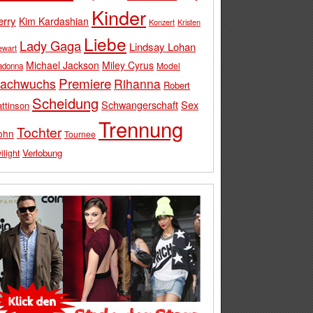
Kinder
erry
Kim Kardashian
Konzert
Kristen
Liebe
Lady Gaga
Lindsay Lohan
ewart
Michael Jackson
Miley Cyrus
Model
adonna
Premiere
achwuchs
Rihanna
Robert
Scheidung
Schwangerschaft
Sex
ttinson
Trennung
Tochter
ohn
Tournee
Verlobung
ilight