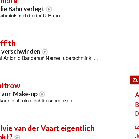
ymore
die Bahn verlegt
chminkt sich in der U-Bahn …
ffith
o verschwinden
 hat Antonio Banderas‘ Namen überschminkt …
Zu
altrow
A
 von Make-up
kann sich nicht schön schminken …
B
D
lvie van der Vaart eigentlich
Ge
J
nkt?