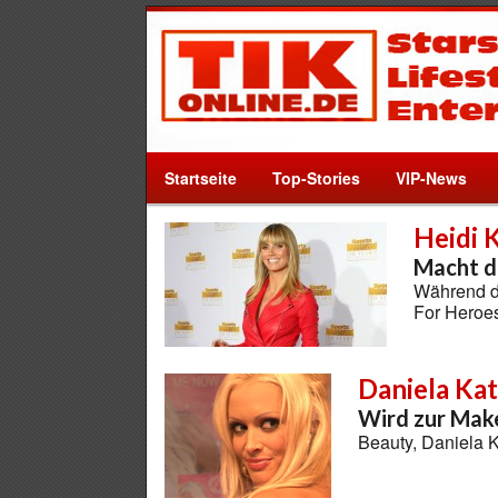
Startseite
Top-Stories
VIP-News
Heidi 
Macht d
Während de
For Heroe
Daniela Ka
Wird zur Mak
Beauty, Daniela 