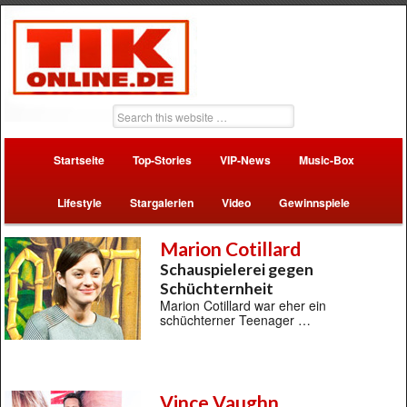
Startseite
Top-Stories
VIP-News
Music-Box
Lifestyle
Stargalerien
Video
Gewinnspiele
Marion Cotillard
Schauspielerei gegen
Schüchternheit
Marion Cotillard war eher ein
schüchterner Teenager …
Vince Vaughn