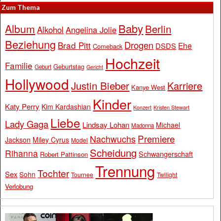
Zum Thema
Baby
Album
Berlin
Alkohol
Angelina Jolie
Beziehung
Drogen
Brad Pitt
Ehe
DSDS
Comeback
Hochzeit
Familie
Geburtstag
Geburt
Gericht
Hollywood
Justin Bieber
Karriere
Kanye West
Kinder
Katy Perry
Kim Kardashian
Konzert
Kristen Stewart
Liebe
Lady Gaga
Lindsay Lohan
Michael
Madonna
Premiere
Nachwuchs
Jackson
Miley Cyrus
Model
Scheidung
Rihanna
Schwangerschaft
Robert Pattinson
Trennung
Tochter
Sex
Sohn
Tournee
Twilight
Verlobung