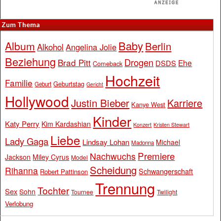
Zum Thema
Baby
Album
Berlin
Alkohol
Angelina Jolie
Beziehung
Drogen
Brad Pitt
Ehe
DSDS
Comeback
Hochzeit
Familie
Geburtstag
Geburt
Gericht
Hollywood
Justin Bieber
Karriere
Kanye West
Kinder
Katy Perry
Kim Kardashian
Konzert
Kristen Stewart
Liebe
Lady Gaga
Lindsay Lohan
Michael
Madonna
Premiere
Nachwuchs
Jackson
Miley Cyrus
Model
Scheidung
Rihanna
Schwangerschaft
Robert Pattinson
Trennung
Tochter
Sex
Sohn
Tournee
Twilight
Verlobung