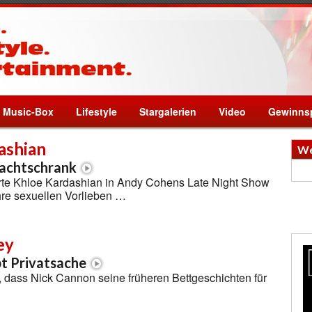
Music-Box
Lifestyle
Stargalerien
Video
Gewinnsp
ashian
We
Nachtschrank
rte Khloe Kardashian in Andy Cohens Late Night Show
hre sexuellen Vorlieben …
ey
bt Privatsache
, dass Nick Cannon seine früheren Bettgeschichten für