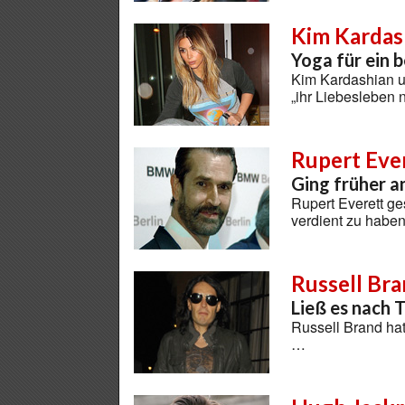
Kim Kardas
Yoga für ein 
Kim Kardashian 
„ihr Liebesleben
Rupert Eve
Ging früher a
Rupert Everett ge
verdient zu habe
Russell Br
Ließ es nach 
Russell Brand ha
…