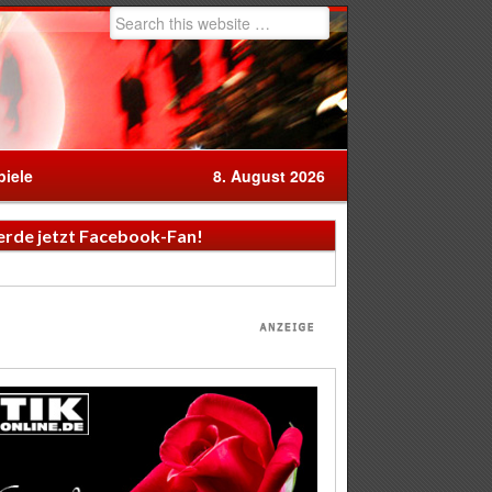
iele
8. August 2026
rde jetzt Facebook-Fan!