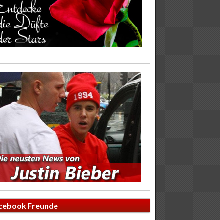
cebook Freunde