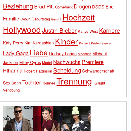
Beziehung
Drogen
Brad Pitt
Ehe
DSDS
Comeback
Hochzeit
Familie
Geburtstag
Geburt
Gericht
Hollywood
Justin Bieber
Karriere
Kanye West
Kinder
Katy Perry
Kim Kardashian
Konzert
Kristen Stewart
Liebe
Lady Gaga
Lindsay Lohan
Michael
Madonna
Premiere
Nachwuchs
Jackson
Miley Cyrus
Model
Scheidung
Rihanna
Schwangerschaft
Robert Pattinson
Trennung
Tochter
Sex
Sohn
Tournee
Twilight
Verlobung