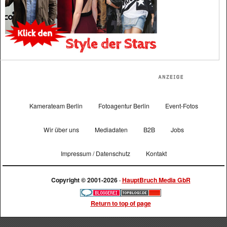
Kamerateam Berlin
Fotoagentur Berlin
Event-Fotos
Wir über uns
Mediadaten
B2B
Jobs
Impressum / Datenschutz
Kontakt
Copyright © 2001-2026 ·
HauptBruch Media GbR
Return to top of page