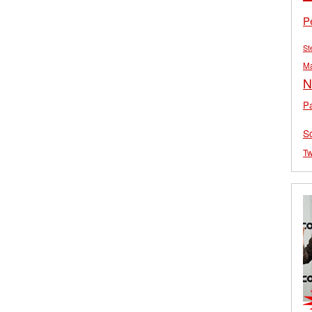
P
St
M
N
Pa
S
Tw