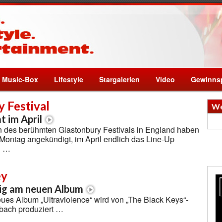
Music-Box
Lifestyle
Stargalerien
Video
Gewinnsp
 Festival
We
 im April
n des berühmten Glastonbury Festivals in England haben
ontag angekündigt, im April endlich das Line-Up
n …
ey
ßig am neuen Album
ues Album „Ultraviolence“ wird von „The Black Keys“-
bach produziert …