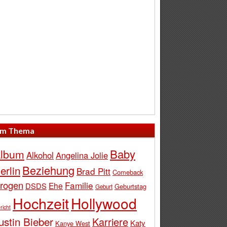
m Thema
Baby
lbum
Alkohol
Angelina Jolie
Beziehung
erlin
Brad Pitt
Comeback
rogen
Familie
Ehe
DSDS
Geburtstag
Geburt
Hochzeit
Hollywood
richt
ustin Bieber
Karriere
Katy
Kanye West