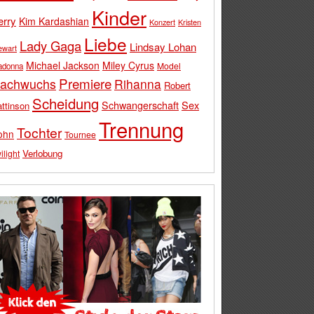
Kinder
erry
Kim Kardashian
Konzert
Kristen
Liebe
Lady Gaga
Lindsay Lohan
ewart
Michael Jackson
Miley Cyrus
Model
adonna
Premiere
achwuchs
Rihanna
Robert
Scheidung
Schwangerschaft
Sex
ttinson
Trennung
Tochter
ohn
Tournee
Verlobung
ilight