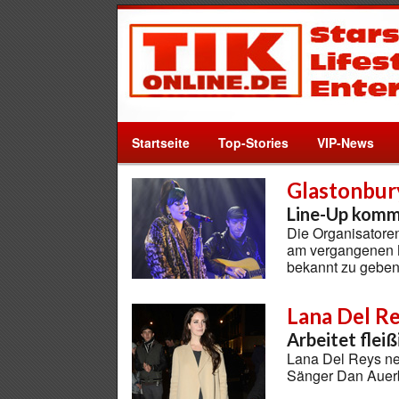
Startseite
Top-Stories
VIP-News
Glastonbury
Line-Up kommt
Die Organisatore
am vergangenen M
bekannt zu gebe
Lana Del R
Arbeitet flei
Lana Del Reys ne
Sänger Dan Auer