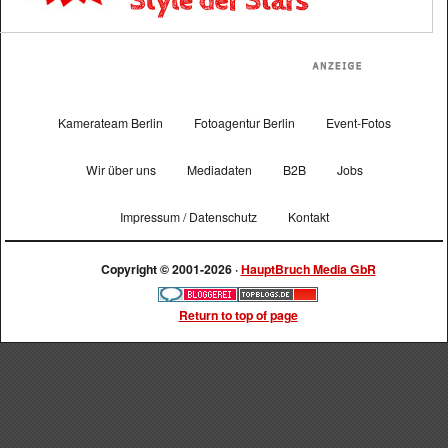
Kamerateam Berlin
Fotoagentur Berlin
Event-Fotos
Wir über uns
Mediadaten
B2B
Jobs
Impressum / Datenschutz
Kontakt
Copyright © 2001-2026 ·
HauptBruch Media GbR
Return to top of page