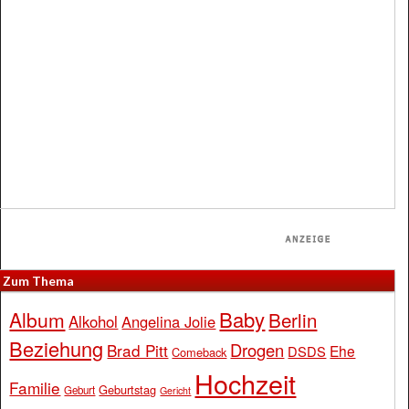
Zum Thema
Baby
Album
Berlin
Alkohol
Angelina Jolie
Beziehung
Drogen
Brad Pitt
Ehe
DSDS
Comeback
Hochzeit
Familie
Geburtstag
Geburt
Gericht