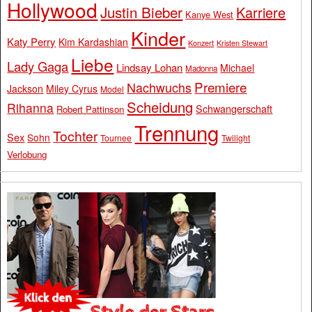
Hollywood
Justin Bieber
Karriere
Kanye West
Kinder
Katy Perry
Kim Kardashian
Konzert
Kristen Stewart
Liebe
Lady Gaga
Lindsay Lohan
Michael
Madonna
Premiere
Nachwuchs
Jackson
Miley Cyrus
Model
Scheidung
Rihanna
Schwangerschaft
Robert Pattinson
Trennung
Tochter
Sex
Sohn
Tournee
Twilight
Verlobung