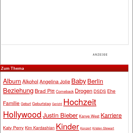
Zum Thema
Baby
Album
Berlin
Alkohol
Angelina Jolie
Beziehung
Drogen
Brad Pitt
Ehe
DSDS
Comeback
Hochzeit
Familie
Geburtstag
Geburt
Gericht
Hollywood
Justin Bieber
Karriere
Kanye West
Kinder
Katy Perry
Kim Kardashian
Konzert
Kristen Stewart