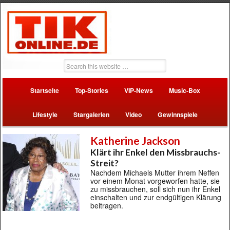
Startseite
Top-Stories
VIP-News
Music-Box
Lifestyle
Stargalerien
Video
Gewinnspiele
Katherine Jackson
Klärt ihr Enkel den Missbrauchs-
Streit?
Nachdem Michaels Mutter ihrem Neffen
vor einem Monat vorgeworfen hatte, sie
zu missbrauchen, soll sich nun ihr Enkel
einschalten und zur endgültigen Klärung
beitragen.