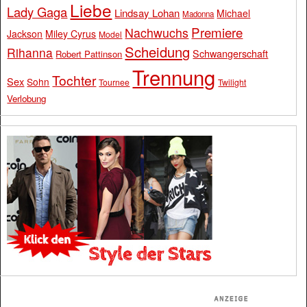
Liebe
Lady Gaga
Lindsay Lohan
Michael
Madonna
Premiere
Nachwuchs
Jackson
Miley Cyrus
Model
Scheidung
Rihanna
Schwangerschaft
Robert Pattinson
Trennung
Tochter
Sex
Sohn
Tournee
Twilight
Verlobung