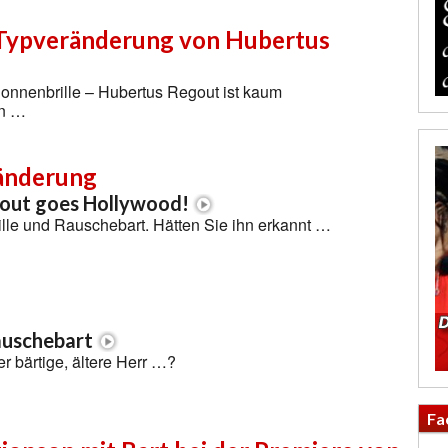
 Typveränderung von Hubertus
 Sonnenbrille – Hubertus Regout ist kaum
en …
änderung
out goes Hollywood!
lle und Rauschebart. Hätten Sie ihn erkannt …
auschebart
er bärtige, ältere Herr …?
Fa