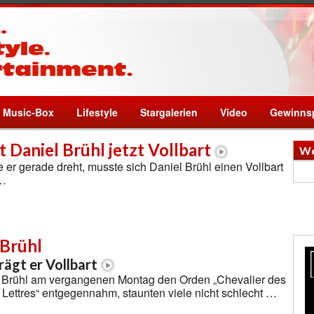
Music-Box
Lifestyle
Stargalerien
Video
Gewinnsp
 Daniel Brühl jetzt Vollbart
We
e er gerade dreht, musste sich Daniel Brühl einen Vollbart
 …
 Brühl
ägt er Vollbart
l Brühl am vergangenen Montag den Orden „Chevalier des
s Lettres“ entgegennahm, staunten viele nicht schlecht …