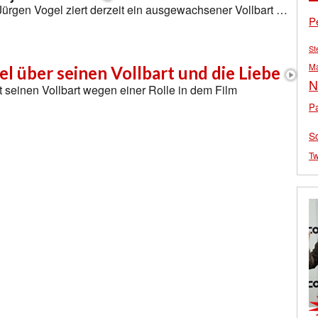
ürgen Vogel ziert derzeit ein ausgewachsener Vollbart …
P
St
M
l über seinen Vollbart und die Liebe
N
t seinen Vollbart wegen einer Rolle in dem Film
Pa
S
Tw