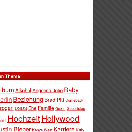
m Thema
Baby
lbum
Alkohol
Angelina Jolie
Beziehung
erlin
Brad Pitt
Comeback
rogen
Familie
Ehe
DSDS
Geburtstag
Geburt
Hochzeit
Hollywood
richt
ustin Bieber
Karriere
Katy
Kanye West