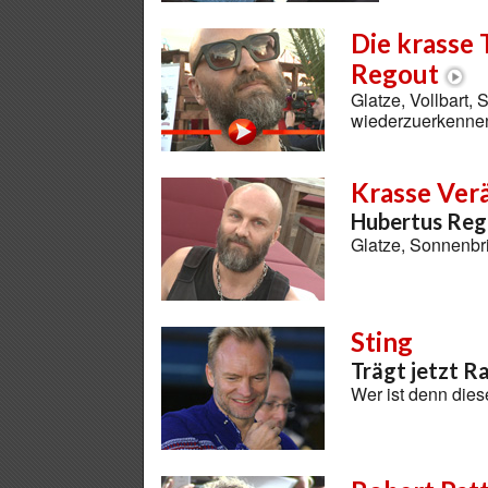
Die krasse
Regout
Glatze, Vollbart,
wiederzuerkenn
Krasse Ver
Hubertus Reg
Glatze, Sonnenbri
Sting
Trägt jetzt R
Wer ist denn dies