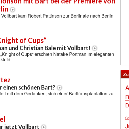
ionson mit Bart bei der Premiere von
lin
ollbart kam Robert Pattinson zur Berlinale nach Berlin
Knight of Cups“
an und Christian Bale mit Vollbart!
„Knight of Cups“ erschien Natalie Portman im eleganten
kleid …
Zu
tez
A
 einen schönen Bart?
elt mit dem Gedanken, sich einer Barttransplantation zu
B
D
el
Ge
J
r jetzt Vollbart