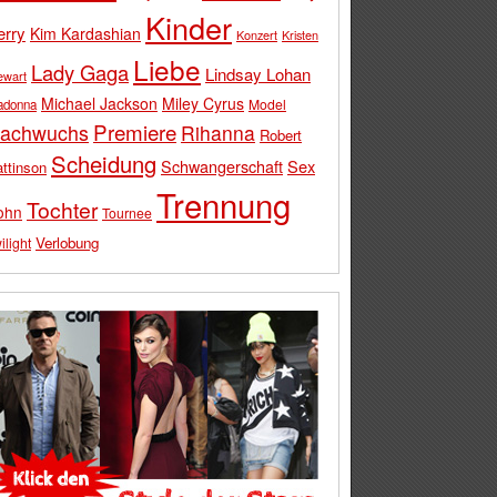
Kinder
erry
Kim Kardashian
Konzert
Kristen
Liebe
Lady Gaga
Lindsay Lohan
ewart
Michael Jackson
Miley Cyrus
Model
adonna
Premiere
achwuchs
Rihanna
Robert
Scheidung
Schwangerschaft
Sex
ttinson
Trennung
Tochter
ohn
Tournee
Verlobung
ilight