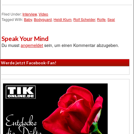
Filed Under:
Interview
,
Video
Tagged With:
Baby
,
Bodyguard
,
Heidi Klum
,
Rolf Scheider
,
Rolfe
,
Seal
Speak Your Mind
Du musst
angemeldet
sein, um einen Kommentar abzugeben.
Werde jetzt Facebook-Fan!