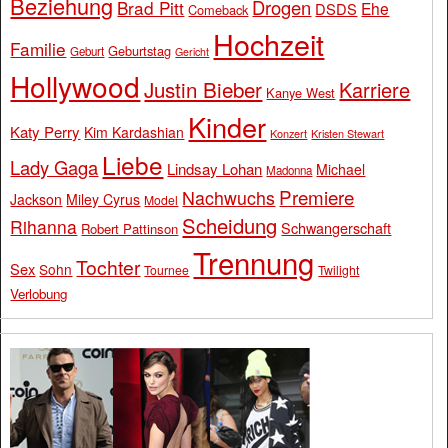
Beziehung
Drogen
Brad Pitt
Ehe
DSDS
Comeback
Hochzeit
Familie
Geburtstag
Geburt
Gericht
Hollywood
Justin Bieber
Karriere
Kanye West
Kinder
Katy Perry
Kim Kardashian
Konzert
Kristen Stewart
Liebe
Lady Gaga
Lindsay Lohan
Michael
Madonna
Premiere
Nachwuchs
Jackson
Miley Cyrus
Model
Scheidung
Rihanna
Schwangerschaft
Robert Pattinson
Trennung
Tochter
Sex
Sohn
Tournee
Twilight
Verlobung