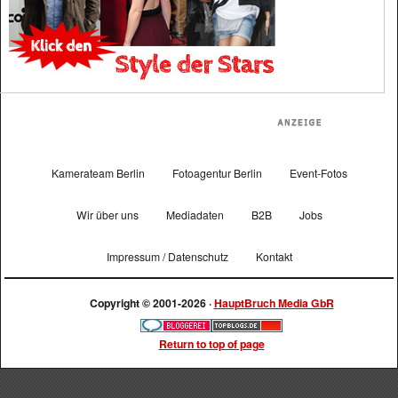
Kamerateam Berlin
Fotoagentur Berlin
Event-Fotos
Wir über uns
Mediadaten
B2B
Jobs
Impressum / Datenschutz
Kontakt
Copyright © 2001-2026 ·
HauptBruch Media GbR
Return to top of page