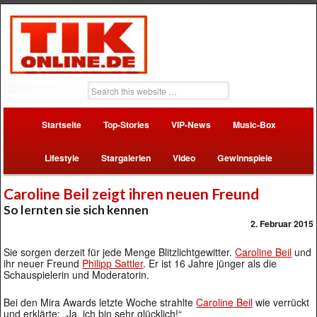
Startseite
Top-Stories
VIP-News
Music-Box
Lifestyle
Stargalerien
Video
Gewinnspiele
Caroline Beil zeigt ihren neuen Freund
So lernten sie sich kennen
2. Februar 2015
Sie sorgen derzeit für jede Menge Blitzlichtgewitter.
Caroline Beil
und
ihr neuer Freund
Philipp Sattler
. Er ist 16 Jahre jünger als die
Schauspielerin und Moderatorin.
Bei den Mira Awards letzte Woche strahlte
Caroline Beil
wie verrückt
und erklärte: „Ja, ich bin sehr glücklich!“