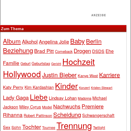
Zum Thema
Baby
Album
Berlin
Alkohol
Angelina Jolie
Beziehung
Drogen
Brad Pitt
Ehe
DSDS
Comeback
Hochzeit
Familie
Geburtstag
Geburt
Gericht
Hollywood
Justin Bieber
Karriere
Kanye West
Kinder
Katy Perry
Kim Kardashian
Konzert
Kristen Stewart
Liebe
Lady Gaga
Lindsay Lohan
Michael
Madonna
Premiere
Nachwuchs
Jackson
Miley Cyrus
Model
Scheidung
Rihanna
Schwangerschaft
Robert Pattinson
Trennung
Tochter
Sex
Sohn
Tournee
Twilight