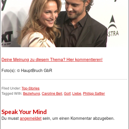
Deine Meinung zu diesem Thema? Hier kommentieren!
Foto(s): © HauptBruch GbR
Filed Under:
Top-Stories
Tagged With:
Beziehung
,
Caroline Beil
,
Golf
,
Liebe
,
Philipp Sattler
Speak Your Mind
Du musst
angemeldet
sein, um einen Kommentar abzugeben.