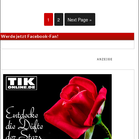
1
2
Next Page »
Werde jetzt Facebook-Fan!