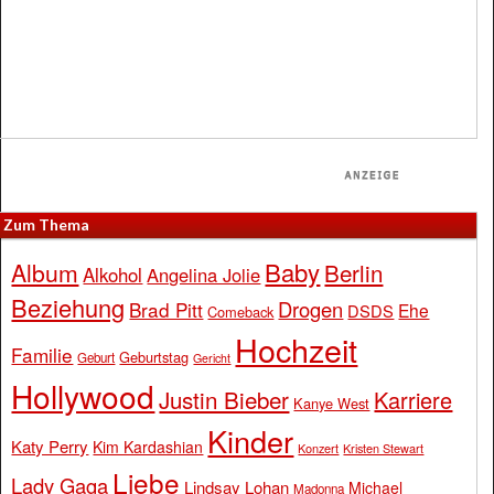
Zum Thema
Baby
Album
Berlin
Alkohol
Angelina Jolie
Beziehung
Drogen
Brad Pitt
Ehe
DSDS
Comeback
Hochzeit
Familie
Geburtstag
Geburt
Gericht
Hollywood
Justin Bieber
Karriere
Kanye West
Kinder
Katy Perry
Kim Kardashian
Konzert
Kristen Stewart
Liebe
Lady Gaga
Lindsay Lohan
Michael
Madonna