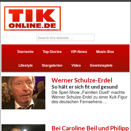
Startseite
Top-Stories
VIP-News
Music-Box
Lifestyle
Stargalerien
Video
Gewinnspiele
Werner Schulze-Erdel
So hält er sich fit und gesund
Die Spiel-Show „Familien Duell“ machte
Werner Schulze-Erdel zu einer Kult-Figur
des deutschen Fernsehens …
Bei Caroline Beil und Philipp