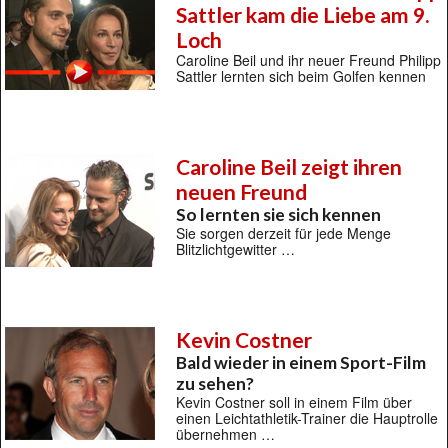
Sattler kam die Liebe am 9.
Loch
Caroline Beil und ihr neuer Freund Philipp
Sattler lernten sich beim Golfen kennen
Caroline Beil zeigt ihren
neuen Freund
So lernten sie sich kennen
Sie sorgen derzeit für jede Menge
Blitzlichtgewitter …
Kevin Costner
Bald wieder in einem Sport-Film
zu sehen?
Kevin Costner soll in einem Film über
einen Leichtathletik-Trainer die Hauptrolle
übernehmen …