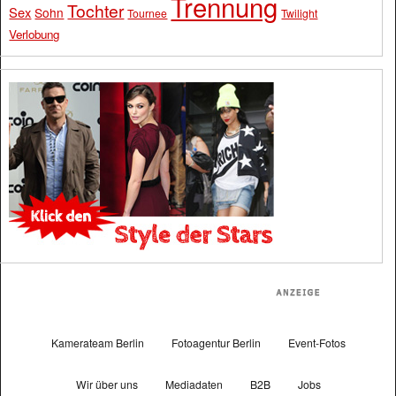
Trennung
Tochter
Sex
Sohn
Tournee
Twilight
Verlobung
Kamerateam Berlin
Fotoagentur Berlin
Event-Fotos
Wir über uns
Mediadaten
B2B
Jobs