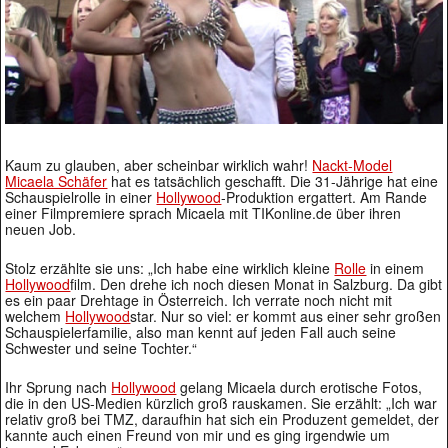
Kaum zu glauben, aber scheinbar wirklich wahr!
Nackt-Model
Micaela Schäfer
hat es tatsächlich geschafft. Die 31-Jährige hat eine
Schauspielrolle in einer
Hollywood
-Produktion ergattert. Am Rande
einer Filmpremiere sprach Micaela mit TIKonline.de über ihren
neuen Job.
Stolz erzählte sie uns: „Ich habe eine wirklich kleine
Rolle
in einem
Hollywood
film. Den drehe ich noch diesen Monat in Salzburg. Da gibt
es ein paar Drehtage in Österreich. Ich verrate noch nicht mit
welchem
Hollywood
star. Nur so viel: er kommt aus einer sehr großen
Schauspielerfamilie, also man kennt auf jeden Fall auch seine
Schwester und seine Tochter.“
Ihr Sprung nach
Hollywood
gelang Micaela durch erotische Fotos,
die in den US-Medien kürzlich groß rauskamen. Sie erzählt: „Ich war
relativ groß bei TMZ, daraufhin hat sich ein Produzent gemeldet, der
kannte auch einen Freund von mir und es ging irgendwie um