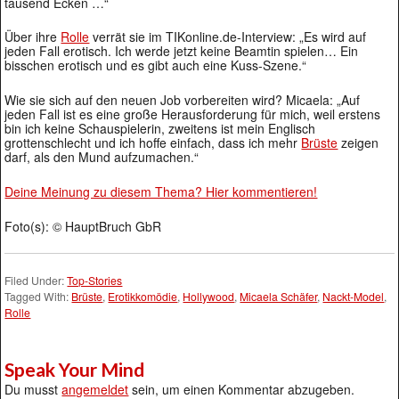
tausend Ecken …“
Über ihre
Rolle
verrät sie im TIKonline.de-Interview: „Es wird auf
jeden Fall erotisch. Ich werde jetzt keine Beamtin spielen… Ein
bisschen erotisch und es gibt auch eine Kuss-Szene.“
Wie sie sich auf den neuen Job vorbereiten wird? Micaela: „Auf
jeden Fall ist es eine große Herausforderung für mich, weil erstens
bin ich keine Schauspielerin, zweitens ist mein Englisch
grottenschlecht und ich hoffe einfach, dass ich mehr
Brüste
zeigen
darf, als den Mund aufzumachen.“
Deine Meinung zu diesem Thema? Hier kommentieren!
Foto(s): © HauptBruch GbR
Filed Under:
Top-Stories
Tagged With:
Brüste
,
Erotikkomödie
,
Hollywood
,
Micaela Schäfer
,
Nackt-Model
,
Rolle
Speak Your Mind
Du musst
angemeldet
sein, um einen Kommentar abzugeben.