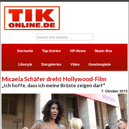
Startseite
Top-Stories
VIP-News
Music-Box
Lifestyle
Stargalerien
Video
Gewinnspiele
Micaela Schäfer dreht Hollywood-Film
„Ich hoffe, dass ich meine Brüste zeigen darf“
7. Oktober 2015