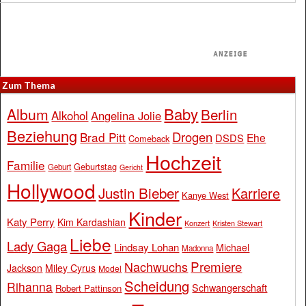
Zum Thema
Baby
Album
Berlin
Alkohol
Angelina Jolie
Beziehung
Drogen
Brad Pitt
Ehe
DSDS
Comeback
Hochzeit
Familie
Geburtstag
Geburt
Gericht
Hollywood
Justin Bieber
Karriere
Kanye West
Kinder
Katy Perry
Kim Kardashian
Konzert
Kristen Stewart
Liebe
Lady Gaga
Lindsay Lohan
Michael
Madonna
Premiere
Nachwuchs
Jackson
Miley Cyrus
Model
Scheidung
Rihanna
Schwangerschaft
Robert Pattinson