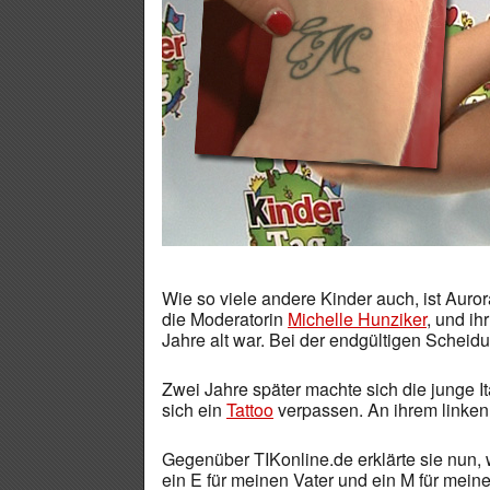
Wie so viele andere Kinder auch, ist Auro
die Moderatorin
Michelle Hunziker
, und ih
Jahre alt war. Bei der endgültigen Scheidu
Zwei Jahre später machte sich die junge I
sich ein
Tattoo
verpassen. An ihrem linken
Gegenüber TIKonline.de erklärte sie nun,
ein E für meinen Vater und ein M für meine M