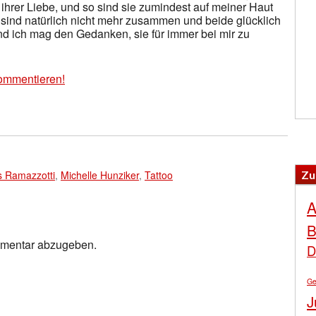
hrer Liebe, und so sind sie zumindest auf meiner Haut
sind natürlich nicht mehr zusammen und beide glücklich
 und ich mag den Gedanken, sie für immer bei mir zu
ommentieren!
Zu
s Ramazzotti
,
Michelle Hunziker
,
Tattoo
A
B
mmentar abzugeben.
D
Ge
J