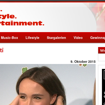
Music-Box
Lifestyle
Stargalerien
Video
Gewinnsp
ti
We
9. Oktober 2015