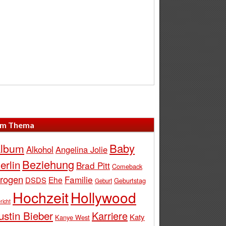
m Thema
Baby
lbum
Alkohol
Angelina Jolie
Beziehung
erlin
Brad Pitt
Comeback
rogen
Familie
Ehe
DSDS
Geburtstag
Geburt
Hochzeit
Hollywood
richt
ustin Bieber
Karriere
Katy
Kanye West