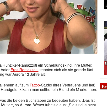
ra Hunziker-Ramazzoti ein Scheidungskind. Ihre Mutter,
r Vater
Eros Ramazzotti
trennten sich als sie gerade fünf
ng war Aurora 12 Jahre alt.
talienerin auf zum
Tattoo
-Studio ihres Vertrauens und ließ
Fa
 Handgelenk kann man seither ein E und ein M erkennen.
 was die beiden Buchstaben zu bedeuten haben. „Das ist
utter“, so Aurora. Weiter führt sie aus: „Sie sind ja nicht