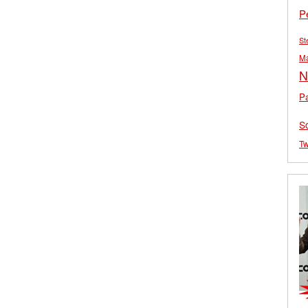
P
St
M
N
Pa
S
Tw