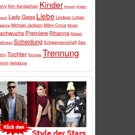
Kinder
erry
Kim Kardashian
Konzert
Kristen
Liebe
Lady Gaga
Lindsay Lohan
ewart
Michael Jackson
Miley Cyrus
Model
adonna
Premiere
achwuchs
Rihanna
Robert
Scheidung
Schwangerschaft
Sex
ttinson
Trennung
Tochter
ohn
Tournee
Verlobung
ilight