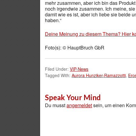
mehr zusammen, aber ich bin das Produkt i
noch irgendwie zusammen. Ich meine, sie 
damit wie es ist, aber ich liebe sie beide
haben.“
Deine Meinung zu diesem Thema? Hier k
Foto(s): © HauptBruch GbR
Filed Under:
VIP-News
Tagged With:
Aurora Hunziker-Ramazzotti
,
Ero
Speak Your Mind
Du musst
angemeldet
sein, um einen Ko