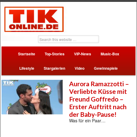
Startseite
Top-Stories
VIP-News
Music-Box
Lifestyle
Stargalerien
Video
Gewinnspiele
Aurora Ramazzotti –
Verliebte Küsse mit
Freund Goffredo –
Erster Auftritt nach
der Baby-Pause!
Was für ein Paar…