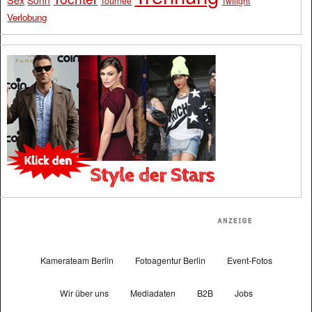
Sohn
Tournee
Twilight
Verlobung
Kamerateam Berlin
Fotoagentur Berlin
Event-Fotos
Wir über uns
Mediadaten
B2B
Jobs