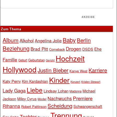
Zum Thema
Baby
Album
Berlin
Alkohol
Angelina Jolie
Beziehung
Drogen
Brad Pitt
Ehe
DSDS
Comeback
Hochzeit
Familie
Geburtstag
Geburt
Gericht
Hollywood
Justin Bieber
Karriere
Kanye West
Kinder
Katy Perry
Kim Kardashian
Konzert
Kristen Stewart
Liebe
Lady Gaga
Lindsay Lohan
Michael
Madonna
Premiere
Nachwuchs
Jackson
Miley Cyrus
Model
Scheidung
Rihanna
Schwangerschaft
Robert Pattinson
Trennung
Tochter
Sex